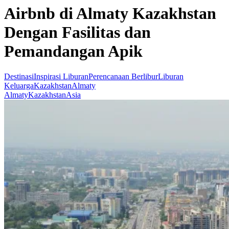
Airbnb di Almaty Kazakhstan
Dengan Fasilitas dan
Pemandangan Apik
Destinasi
Inspirasi Liburan
Perencanaan Berlibur
Liburan
Keluarga
Kazakhstan
Almaty
Almaty
Kazakhstan
Asia