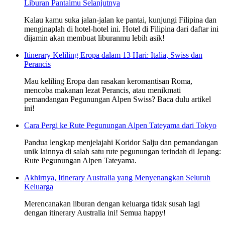
Liburan Pantaimu Selanjutnya
Kalau kamu suka jalan-jalan ke pantai, kunjungi Filipina dan
menginaplah di hotel-hotel ini. Hotel di Filipina dari daftar ini
dijamin akan membuat liburanmu lebih asik!
Itinerary Keliling Eropa dalam 13 Hari: Italia, Swiss dan
Perancis
Mau keliling Eropa dan rasakan keromantisan Roma,
mencoba makanan lezat Perancis, atau menikmati
pemandangan Pegunungan Alpen Swiss? Baca dulu artikel
ini!
Cara Pergi ke Rute Pegunungan Alpen Tateyama dari Tokyo
Pandua lengkap menjelajahi Koridor Salju dan pemandangan
unik lainnya di salah satu rute pegunungan terindah di Jepang:
Rute Pegunungan Alpen Tateyama.
Akhirnya, Itinerary Australia yang Menyenangkan Seluruh
Keluarga
Merencanakan liburan dengan keluarga tidak susah lagi
dengan itinerary Australia ini! Semua happy!