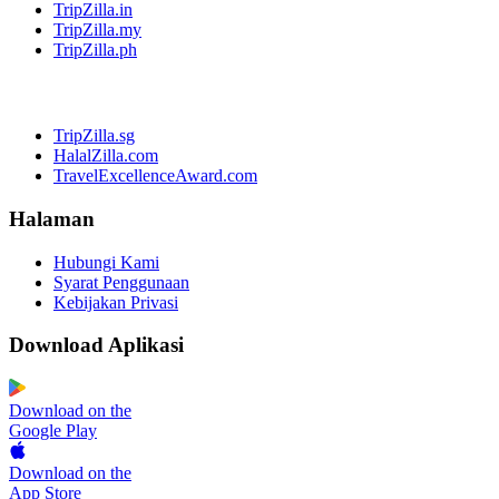
TripZilla.in
TripZilla.my
TripZilla.ph
TripZilla.sg
HalalZilla.com
TravelExcellenceAward.com
Halaman
Hubungi Kami
Syarat Penggunaan
Kebijakan Privasi
Download Aplikasi
Download on the
Google Play
Download on the
App Store