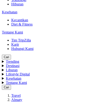
Hiburan
Kesehatan
Kecantikan
Diet & Fitness
Tentang Kami
Tim TripZilla
Karir
Hubungi Kami
Cari
Trending
Destinasi
Liburan
Lifestyle Digital
Kesehatan
Tentang Kami
Cari
Travel
Almaty