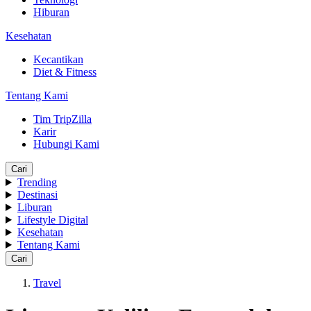
Hiburan
Kesehatan
Kecantikan
Diet & Fitness
Tentang Kami
Tim TripZilla
Karir
Hubungi Kami
Cari
Trending
Destinasi
Liburan
Lifestyle Digital
Kesehatan
Tentang Kami
Cari
Travel