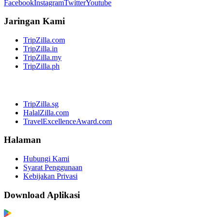
Facebook
Instagram
Twitter
Youtube
Jaringan Kami
TripZilla.com
TripZilla.in
TripZilla.my
TripZilla.ph
TripZilla.sg
HalalZilla.com
TravelExcellenceAward.com
Halaman
Hubungi Kami
Syarat Penggunaan
Kebijakan Privasi
Download Aplikasi