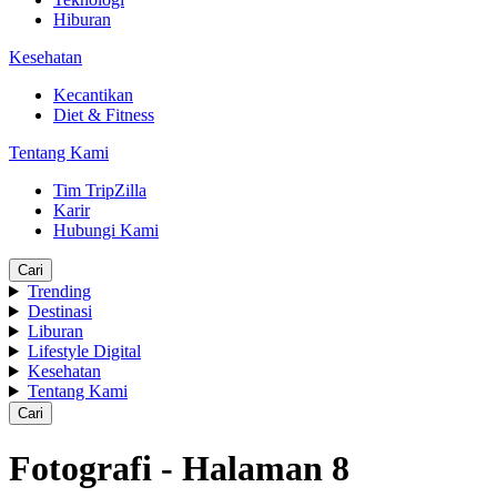
Hiburan
Kesehatan
Kecantikan
Diet & Fitness
Tentang Kami
Tim TripZilla
Karir
Hubungi Kami
Cari
Trending
Destinasi
Liburan
Lifestyle Digital
Kesehatan
Tentang Kami
Cari
Fotografi - Halaman 8