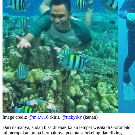
Image credit:
@m.r.w16
(kiri),
@rickyrky
(kanan)
Dari namanya, sudah bisa ditebak kalau tempat wisata di Gorontalo
ini merupakan arena bermainnya pecinta snorkeling dan diving.