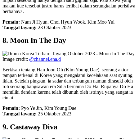
impian seseorang hanya dengan satu gigitan saja. Para siswa yang
makan kue tersebut justru harus terlibat dalam serangkaian peristiwa
berbahaya.
Pemain:
Nam Ji Hyun, Choi Hyun Wook, Kim Moo Yul
Tanggal tayang:
23 Oktober 2023
8. Moon In The Day
Image credit:
@channel.ena.d
Berkisah tentang Han Joon Oh (Kim Young Dae), seorang aktor
tampan terkenal di Korea yang mengalami kecelakaan saat syuting
iklan. Setelah pingsan, ia sadar dan terbangun namun dirasuki oleh
roh seorang bangsawan era Silla bernama Do Ha. Rupanya Do Ha
memiliki dendam karena telah dibunuh oleh istrinya yang sangat ia
cintai.
Pemain:
Pyo Ye Jin, Kim Young Dae
Tanggal tayang:
25 Oktober 2023
9. Castaway Diva