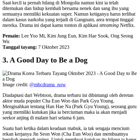
Saat kecil ia pernah hilang di Mongolia namun kini ia telah
ditemukan dan hidup kembali bersama nenek dan sang ibu yang
semuanya memiliki kekuatan super. Namun ketiganya harus terlibat
dalam kasus narkoba yang terjadi di Gangnam, area tempat tinggal
mereka. Drama ini dapat kamu tonton di aplikasi
streaming
Netflix.
Pemain:
Lee Yoo Mi, Kim Jung Eun, Kim Hae Sook, Ong Seong
Wu
Tanggal tayang:
7 Oktober 2023
3. A Good Day to Be a Dog
Image credit:
@mbcdrama_now
Diadaptasi dari Webtoon, drama terbaru ini dibintangi oleh deretan
aktor muda populer Cha Eun Woo dan Park Gyu Young.
Mengisahkan tentang Han Hae Na (Park Gyu Young), seorang guru
yang memiliki kutukan jika ia berciuman maka ia akan menjadi
seekor anjing di malam hari selama 6 jam.
Suatu hari ketika dalam keadaan mabuk, ia tak sengaja mencium
rekan kerjanya Jin Seon Won (Cha Eun Woo) dan membuatnya
berubah menjadi anjing. Untuk membuat kutukan itu hilang ia harus