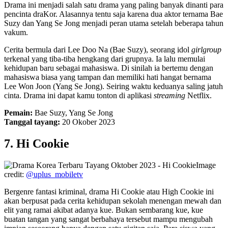
Drama ini menjadi salah satu drama yang paling banyak dinanti para
pencinta draKor. Alasannya tentu saja karena dua aktor ternama Bae
Suzy dan Yang Se Jong menjadi peran utama setelah beberapa tahun
vakum.
Cerita bermula dari Lee Doo Na (Bae Suzy), seorang idol
girlgroup
terkenal yang tiba-tiba hengkang dari grupnya. Ia lalu memulai
kehidupan baru sebagai mahasiswa. Di sinilah ia bertemu dengan
mahasiswa biasa yang tampan dan memiliki hati hangat bernama
Lee Won Joon (Yang Se Jong). Seiring waktu keduanya saling jatuh
cinta. Drama ini dapat kamu tonton di aplikasi
streaming
Netflix.
Pemain:
Bae Suzy, Yang Se Jong
Tanggal tayang:
20 Okober 2023
7. Hi Cookie
Image
credit:
@uplus_mobiletv
Bergenre fantasi kriminal, drama Hi Cookie atau High Cookie ini
akan berpusat pada cerita kehidupan sekolah menengan mewah dan
elit yang ramai akibat adanya kue. Bukan sembarang kue, kue
buatan tangan yang sangat berbahaya tersebut mampu mengubah