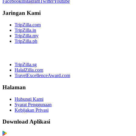
Facebook
Instagram
Twitter
Youtube
Jaringan Kami
TripZilla.com
TripZilla.in
TripZilla.my
TripZilla.ph
TripZilla.sg
HalalZilla.com
TravelExcellenceAward.com
Halaman
Hubungi Kami
Syarat Penggunaan
Kebijakan Privasi
Download Aplikasi