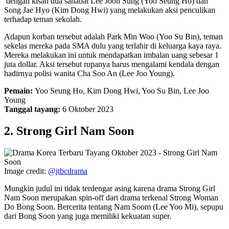
dengan kisah dua sahabat Lee Joon Sung (Yoo Seung Ho) dan
Song Jae Hyo (Kim Dong Hwi) yang melakukan aksi penculikan
terhadap teman sekolah.
Adapun korban tersebut adalah Park Min Woo (Yoo Su Bin), teman
sekelas mereka pada SMA dulu yang terlahir di keluarga kaya raya.
Mereka melakukan ini untuk mendapatkan imbalan uang sebesar 1
juta dollar. Aksi tersebut rupanya harus mengalami kendala dengan
hadirnya polisi wanita Cha Soo An (Lee Joo Young).
Pemain:
Yoo Seung Ho, Kim Dong Hwi, Yoo Su Bin, Lee Joo
Young
Tanggal tayang:
6 Oktober 2023
2. Strong Girl Nam Soon
Image credit:
@jtbcdrama
Mungkin judul ini tidak terdengar asing karena drama Strong Girl
Nam Soon merupakan spin-off dari drama terkenal Strong Woman
Do Bong Soon. Bercerita tentang Nam Soom (Lee Yoo Mi), sepupu
dari Bong Soon yang juga memiliki kekuatan super.