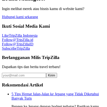
Ingin melihat merek atau bisnis kamu di website kami?
Hubungi kami sekarang
Ikuti Sosial Media Kami
Like
TripZilla Indonesia
Follow
@TripZilla.id
Follow
@TripZillaID
Subscribe
TripZilla
Berlangganan Milis TripZilla
Dapatkan tips dan berita travel terbaru!
Kirim
Rekomendasi Artikel
5 Tips Hemat Jalan-Jalan ke Jepang yang Tidak Diketahui
Banyak Turis
Pengen ke Jepang dengan budget terbatas? Pastikan kamu