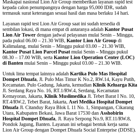
Maskapai nasional Lion Air Group memberikan layanan rapid test
kepada calon penumpangnya dengan harga 95,000 IDR, sudah
termasuk surat keterangan sesuai hasil dan masa berlaku 14 hari.
Layanan rapid test Lion Air Group saat ini sudah tersedia di
sembilan lokasi, di mana empat di antaranya adalah
Kantor Pusat
Lion Air Tower
dengan jadwal pelayanan mulai Senin – Minggu,
pada pukul 06.00 – 21.30 WIB,
Kantor Lion Air Group
di
Kalimalang, mulai Senin – Minggu pukul 03.00 – 21.30 WIB,
Kantor Pusat Lion Parcel Pusat
mulai Senin – Minggu pukul
08.30 – 17.00 WIB, serta
Kantor Lion Operation Center (LOC)
di Banten
mulai Senin – Minggu pukul 03.00 – 21.30 WIB.
Untuk lima tempat lainnya adalah
Kartika Pulo Mas Hospital
Dompet Dhuafa
, Jl. Pulo Mas Timur K No.2, RW.14, Kayu Putih,
Kecamatan. Pulo Gadung, Jakarta, kemudian
Klinik Keluarga Kita
Jl. Serdang Raya No. 16, RT.1/RW.4, Serdang, Kecamatan
Kemayoran, Jakarta,
Klinik Muslimedika
Jl. Tebet Barat I No. 10,
RT.4/RW.2, Tebet Barat, Jakarta,
Asri Medika Hospital Dompet
Dhuafa
Jl. Citanduy Raya Blok L 11 No. 1, Simpangan, Cikarang
Utara, Kabupaten Bekasi, Jawa Barat 17530 dan
Asshobirin
Hospital Dompet Dhuafa
, Jl. Raya Serpong No.9, RT.11/RW.8,
Pondok Jagung, Banten. Layanan ini sebagai bentuk kerja sama
Lion Air Group dengan Dompet Dhuafa Social Enterprise (DDSE).