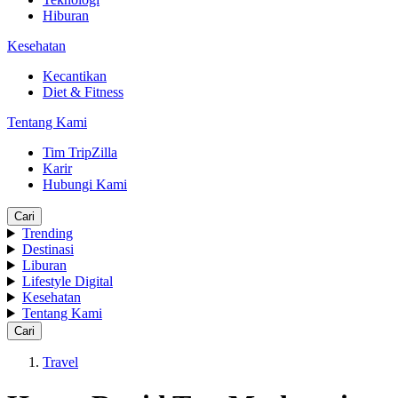
Hiburan
Kesehatan
Kecantikan
Diet & Fitness
Tentang Kami
Tim TripZilla
Karir
Hubungi Kami
Cari
Trending
Destinasi
Liburan
Lifestyle Digital
Kesehatan
Tentang Kami
Cari
Travel