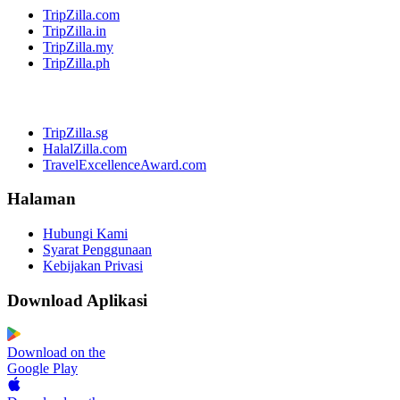
TripZilla.com
TripZilla.in
TripZilla.my
TripZilla.ph
TripZilla.sg
HalalZilla.com
TravelExcellenceAward.com
Halaman
Hubungi Kami
Syarat Penggunaan
Kebijakan Privasi
Download Aplikasi
Download on the
Google Play