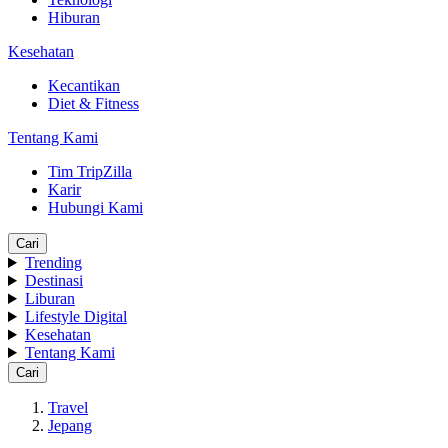
Hiburan
Kesehatan
Kecantikan
Diet & Fitness
Tentang Kami
Tim TripZilla
Karir
Hubungi Kami
Cari
Trending
Destinasi
Liburan
Lifestyle Digital
Kesehatan
Tentang Kami
Cari
Travel
Jepang