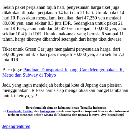
Selain paket perjalanan tujuh hari, penyesuaian harga tiket juga
dilakukan di paket perjalanan 14 hari dan 21 hari. Untuk paket 14
hari JR Pass akan mengalami kenaikan dari 47,250 yen menjadi
80,000 yen, atau sekitar 8,3 juta IDR. Sedangkan untuk paket 21
hari JR Pass, akan naik dari 60,450 yen menjadi 100,000 yen, atau
sekitar 10,4 juta IDR. Untuk anak-anak yang berusia 6 sampai 11
tahun, harga tiketnya dibandrol setengah dari harga tiket dewasa.
Tiket untuk Green Car juga mengalami penyesuaian harga, dari
39,600 yen untuk 7 hari pass menjadi 70,000 yen, atau sekitar 7,3
juta IDR.
Baca juga:
Panduan Transportasi Jepang, Cara Menggunakan JR,
Metro dan Subway di Tokyo
Jadi, yang ingin menjelajah berbagai kota di Jepang dan plesiran
menggunakan JR Pass harus siap mengalokasikan budget tambahan
untuk tiketnya, ya!
Bergabunglah dengan keluarga besar
Tripzilla Indonesia
di
Facebook
,
Twitter
dan
Instagram
untuk mendapatkan inspirasi liburan dan informasi
terbaru mengenai sektor wisata di Indonesia dan negara lainnya. Ayo bergabung!
Jepang
featured