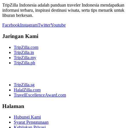
TripZilla Indonesia adalah panduan traveler Indonesia mendapatkan
informasi terbaru, inspirasi destinasi wisata, serta tips menarik untuk
liburan berkesan.
Facebook
Instagram
Twitter
Youtube
Jaringan Kami
TripZilla.com
TripZilla.in
TripZilla.my
TripZilla.ph
TripZilla.sg
HalalZilla.com
TravelExcellenceAward.com
Halaman
Hubungi Kami
Syarat Penggunaan
Kebijakan Privasi