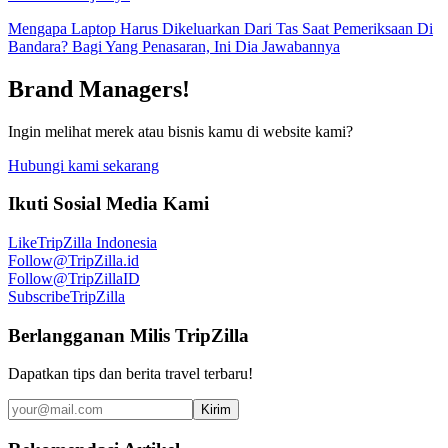
Mengapa Laptop Harus Dikeluarkan Dari Tas Saat Pemeriksaan Di
Bandara? Bagi Yang Penasaran, Ini Dia Jawabannya
Brand Managers!
Ingin melihat merek atau bisnis kamu di website kami?
Hubungi kami sekarang
Ikuti Sosial Media Kami
Like
TripZilla Indonesia
Follow
@TripZilla.id
Follow
@TripZillaID
Subscribe
TripZilla
Berlangganan Milis TripZilla
Dapatkan tips dan berita travel terbaru!
Kirim