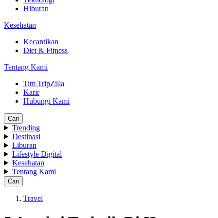
Hiburan
Kesehatan
Kecantikan
Diet & Fitness
Tentang Kami
Tim TripZilla
Karir
Hubungi Kami
Cari
Trending
Destinasi
Liburan
Lifestyle Digital
Kesehatan
Tentang Kami
Cari
Travel