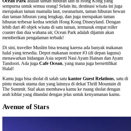
Ocean Park
adalah taman hiburan lain di Hong Kong yang
sempurna untuk semua orang! Selain itu, destinasi wisata ini juga
merupakan taman mamalia laut, oseanarium, taman hiburan hewan
dan taman hiburan yang lengkap, dan juga merupakan taman
hiburan terbesar kedua setelah Hong Kong Disneyland. Dengan
lebih dari 40 objek wisata di satu taman, termasuk empat roller
coaster dan dua wahana air, Ocean Park adalah dijamin akan
memberikan pengalaman terbaik!
Di sini, traveller Muslim bisa tenang karena ada banyak makanan
halal yang tersedia. Depot makanan nomor #3 (di depan laguna)
menawarkan hidangan Asia seperti Nasi Ayam Hainan dan Ayam
Tandoori. Ada juga
Cafe Ocean
, yang mana juga bersertifikat
Halal!
Kamu juga bisa sholat di salah satu
kantor Guest Relations
, satu di
pintu masuk utama dan yang lainnya di dekat Thrill Mountain di
The Summit. Staf akan membawa kamu ke ruang sholat dengan
arah kiblat yang ditandai dengan jelas untuk kenyamanan kamu.
Avenue of Stars