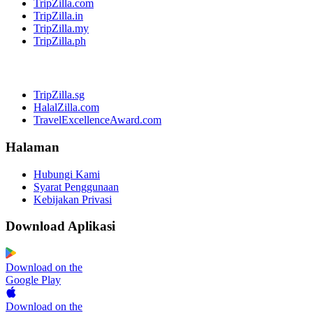
TripZilla.com
TripZilla.in
TripZilla.my
TripZilla.ph
TripZilla.sg
HalalZilla.com
TravelExcellenceAward.com
Halaman
Hubungi Kami
Syarat Penggunaan
Kebijakan Privasi
Download Aplikasi
Download on the
Google Play
Download on the