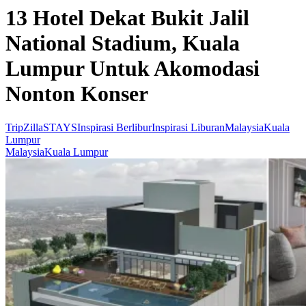
13 Hotel Dekat Bukit Jalil
National Stadium, Kuala
Lumpur Untuk Akomodasi
Nonton Konser
TripZillaSTAYS
Inspirasi Berlibur
Inspirasi Liburan
Malaysia
Kuala
Lumpur
Malaysia
Kuala Lumpur