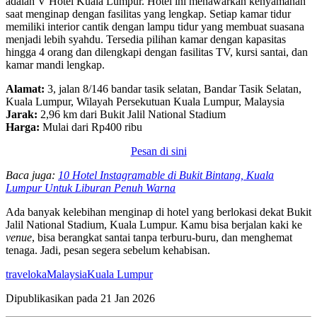
adalah V Hotel Kuala Lumpur. Hotel ini menawarkan kenyamanan
saat menginap dengan fasilitas yang lengkap. Setiap kamar tidur
memiliki interior cantik dengan lampu tidur yang membuat suasana
menjadi lebih syahdu. Tersedia pilihan kamar dengan kapasitas
hingga 4 orang dan dilengkapi dengan fasilitas TV, kursi santai, dan
kamar mandi lengkap.
Alamat:
3, jalan 8/146 bandar tasik selatan, Bandar Tasik Selatan,
Kuala Lumpur, Wilayah Persekutuan Kuala Lumpur, Malaysia
Jarak:
2,96 km dari Bukit Jalil National Stadium
Harga:
Mulai dari Rp400 ribu
Pesan di sini
Baca juga:
10 Hotel Instagramable di Bukit Bintang, Kuala
Lumpur Untuk Liburan Penuh Warna
Ada banyak kelebihan menginap di hotel yang berlokasi dekat Bukit
Jalil National Stadium, Kuala Lumpur. Kamu bisa berjalan kaki ke
venue
, bisa berangkat santai tanpa terburu-buru, dan menghemat
tenaga. Jadi, pesan segera sebelum kehabisan.
traveloka
Malaysia
Kuala Lumpur
Dipublikasikan pada
21 Jan 2026