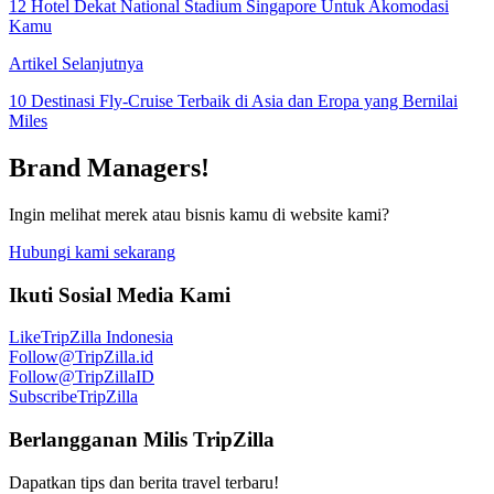
12 Hotel Dekat National Stadium Singapore Untuk Akomodasi
Kamu
Artikel Selanjutnya
10 Destinasi Fly-Cruise Terbaik di Asia dan Eropa yang Bernilai
Miles
Brand Managers!
Ingin melihat merek atau bisnis kamu di website kami?
Hubungi kami sekarang
Ikuti Sosial Media Kami
Like
TripZilla Indonesia
Follow
@TripZilla.id
Follow
@TripZillaID
Subscribe
TripZilla
Berlangganan Milis TripZilla
Dapatkan tips dan berita travel terbaru!