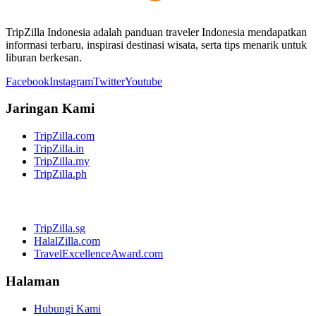
TripZilla Indonesia adalah panduan traveler Indonesia mendapatkan
informasi terbaru, inspirasi destinasi wisata, serta tips menarik untuk
liburan berkesan.
Facebook
Instagram
Twitter
Youtube
Jaringan Kami
TripZilla.com
TripZilla.in
TripZilla.my
TripZilla.ph
TripZilla.sg
HalalZilla.com
TravelExcellenceAward.com
Halaman
Hubungi Kami