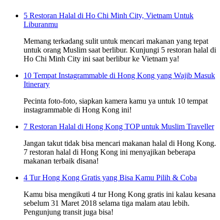
5 Restoran Halal di Ho Chi Minh City, Vietnam Untuk
Liburanmu
Memang terkadang sulit untuk mencari makanan yang tepat
untuk orang Muslim saat berlibur. Kunjungi 5 restoran halal di
Ho Chi Minh City ini saat berlibur ke Vietnam ya!
10 Tempat Instagrammable di Hong Kong yang Wajib Masuk
Itinerary
Pecinta foto-foto, siapkan kamera kamu ya untuk 10 tempat
instagrammable di Hong Kong ini!
7 Restoran Halal di Hong Kong TOP untuk Muslim Traveller
Jangan takut tidak bisa mencari makanan halal di Hong Kong.
7 restoran halal di Hong Kong ini menyajikan beberapa
makanan terbaik disana!
4 Tur Hong Kong Gratis yang Bisa Kamu Pilih & Coba
Kamu bisa mengikuti 4 tur Hong Kong gratis ini kalau kesana
sebelum 31 Maret 2018 selama tiga malam atau lebih.
Pengunjung transit juga bisa!