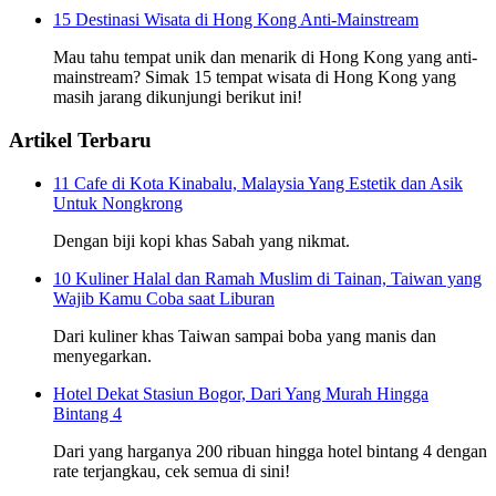
15 Destinasi Wisata di Hong Kong Anti-Mainstream
Mau tahu tempat unik dan menarik di Hong Kong yang anti-
mainstream? Simak 15 tempat wisata di Hong Kong yang
masih jarang dikunjungi berikut ini!
Artikel Terbaru
11 Cafe di Kota Kinabalu, Malaysia Yang Estetik dan Asik
Untuk Nongkrong
Dengan biji kopi khas Sabah yang nikmat.
10 Kuliner Halal dan Ramah Muslim di Tainan, Taiwan yang
Wajib Kamu Coba saat Liburan
Dari kuliner khas Taiwan sampai boba yang manis dan
menyegarkan.
Hotel Dekat Stasiun Bogor, Dari Yang Murah Hingga
Bintang 4
Dari yang harganya 200 ribuan hingga hotel bintang 4 dengan
rate terjangkau, cek semua di sini!