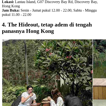
Lokasi:
Lantau Island, G07 Discovery Bay Rd, Discovery Bay,
Hong Kong
Jam Buka:
Senin - Jumat pukul 12.00 - 22.00, Sabtu - Minggu
pukul 11.00 - 22.00
4. The Hideout, tetap adem di tengah
panasnya Hong Kong