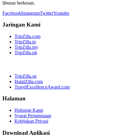
liburan berkesan.
Facebook
Instagram
Twitter
Youtube
Jaringan Kami
TripZilla.com
TripZilla.in
TripZilla.my
TripZilla.ph
TripZilla.sg
HalalZilla.com
TravelExcellenceAward.com
Halaman
Hubungi Kami
Syarat Penggunaan
Kebijakan Privasi
Download Aplikasi