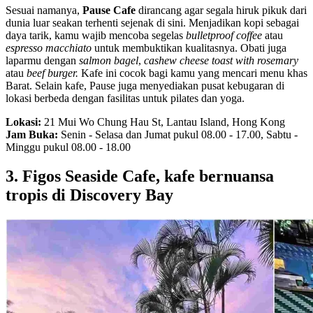
Sesuai namanya,
Pause Cafe
dirancang agar segala hiruk pikuk dari
dunia luar seakan terhenti sejenak di sini. Menjadikan kopi sebagai
daya tarik, kamu wajib mencoba segelas
bulletproof coffee
atau
espresso macchiato
untuk membuktikan kualitasnya. Obati juga
laparmu dengan
salmon bagel
,
cashew cheese toast with rosemary
atau
beef burger.
Kafe ini cocok bagi kamu yang mencari menu khas
Barat. Selain kafe, Pause juga menyediakan pusat kebugaran di
lokasi berbeda dengan fasilitas untuk pilates dan yoga.
Lokasi:
21 Mui Wo Chung Hau St, Lantau Island, Hong Kong
Jam Buka:
Senin - Selasa dan Jumat pukul 08.00 - 17.00, Sabtu -
Minggu pukul 08.00 - 18.00
3. Figos Seaside Cafe, kafe bernuansa
tropis di Discovery Bay