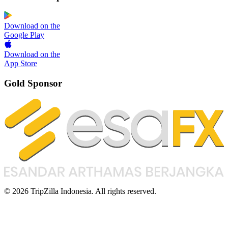
Download on the
Google Play
Download on the
App Store
Gold Sponsor
© 2026 TripZilla Indonesia. All rights reserved.