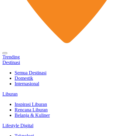
Trending
Destinasi
Semua Destinasi
Domestik
Internasional
Liburan
Inspirasi Liburan
Rencana Liburan
Belanja & Kuliner
Lifestyle Digital
Teknologi