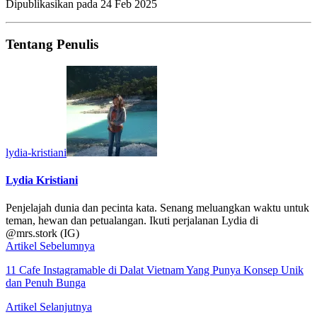
Dipublikasikan pada
24 Feb 2025
Tentang Penulis
lydia-kristiani
Lydia Kristiani
Penjelajah dunia dan pecinta kata. Senang meluangkan waktu untuk
teman, hewan dan petualangan. Ikuti perjalanan Lydia di
@mrs.stork (IG)
Artikel Sebelumnya
11 Cafe Instagramable di Dalat Vietnam Yang Punya Konsep Unik
dan Penuh Bunga
Artikel Selanjutnya