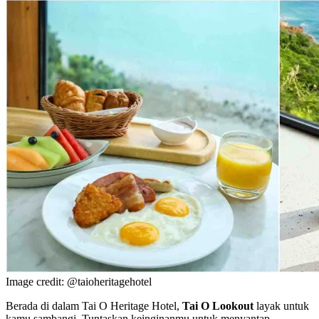
Image credit: @taioheritagehotel
Berada di dalam Tai O Heritage Hotel,
Tai O Lookout
layak untuk
kamu sambangi. Tuntaskan keinginanmu untuk menyantap