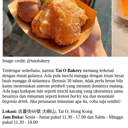
Image credit: @taiobakery
Terdengar sederhana, namun
Tai O Bakery
memang terkenal
dengan donat gulanya. Ada pula mochi mangga dengan irisan besar
buah mangga di dalamnya. Berusia 30 tahun, tidak perlu heran bila
kamu menemukan antrean pembeli yang menanti donatnya matang.
Ada juga kudapan lain seperti mochi kacang yang ukurannya sama
besarnya dan minuman seperti
lemon barley tea
dan
mountain
begonia drink.
Jika penasaran minuman apa itu, coba saja sendiri!
Lokasi:
吉慶街66號 大嶼山, Tai O, Hong Kong
Jam Buka:
Senin - Jumat pukul 11.30 - 17.00 dan Sabtu - Minggu
pukul 11.30 - 18.00