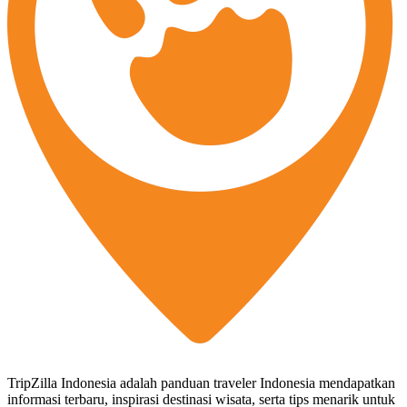
TripZilla Indonesia adalah panduan traveler Indonesia mendapatkan
informasi terbaru, inspirasi destinasi wisata, serta tips menarik untuk