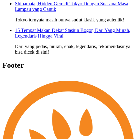
Shibamata, Hidden Gem di Tokyo Dengan Suasana Masa
Lampau yang Cantik
Tokyo ternyata masih punya sudut klasik yang autentik!
15 Tempat Makan Dekat Stasiun Bogor, Dari Yang Murah,
Legendaris Hingga Viral
Dari yang pedas, murah, enak, legendaris, rekomendasinya
bisa dicek di sini!
Footer