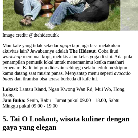
Image credit: @thehideouthk
Mau kafe yang tidak sekedar
ngopi
tapi juga bisa melakukan
aktivitas lain? Jawabannya adalah
The Hideout
. Coba ikuti
workshop
membuat kopi, melukis atau kelas yoga di sini. Ada pula
penampilan pemusik lokal untuk menemanimu ketika matahari
terbenam. Kafe ini pun didesain sehingga selalu teduh meskipun
kamu datang saat musim panas. Menyantap menu seperti
avocado
bagel
dan tiramisu bisa terasa berbeda di kafe ini.
Lokasi:
Lantau Island, Ngan Kwong Wan Rd, Mui Wo, Hong
Kong
Jam Buka:
Senin, Rabu - Jumat pukul 09.00 - 18.00, Sabtu -
Minggu pukul 09.00 - 19.00
5. Tai O Lookout, wisata kuliner dengan
gaya yang elegan