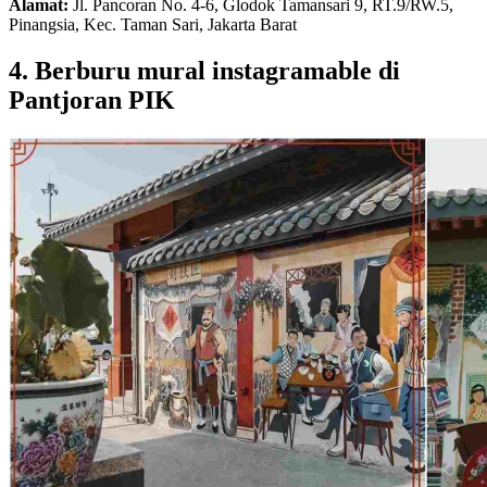
Alamat:
Jl. Pancoran No. 4-6, Glodok Tamansari 9, RT.9/RW.5,
Pinangsia, Kec. Taman Sari, Jakarta Barat
4. Berburu mural instagramable di
Pantjoran PIK