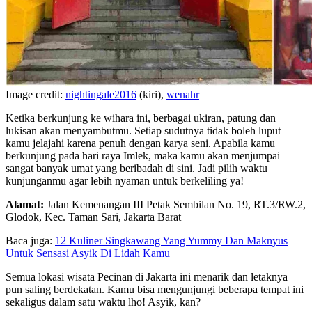
Image credit:
nightingale2016
(kiri),
wenahr
Ketika berkunjung ke wihara ini, berbagai ukiran, patung dan
lukisan akan menyambutmu. Setiap sudutnya tidak boleh luput
kamu jelajahi karena penuh dengan karya seni. Apabila kamu
berkunjung pada hari raya Imlek, maka kamu akan menjumpai
sangat banyak umat yang beribadah di sini. Jadi pilih waktu
kunjunganmu agar lebih nyaman untuk berkeliling ya!
Alamat:
Jalan Kemenangan III Petak Sembilan No. 19, RT.3/RW.2,
Glodok, Kec. Taman Sari, Jakarta Barat
Baca juga:
12 Kuliner Singkawang Yang Yummy Dan Maknyus
Untuk Sensasi Asyik Di Lidah Kamu
Semua lokasi wisata Pecinan di Jakarta ini menarik dan letaknya
pun saling berdekatan. Kamu bisa mengunjungi beberapa tempat ini
sekaligus dalam satu waktu lho! Asyik, kan?