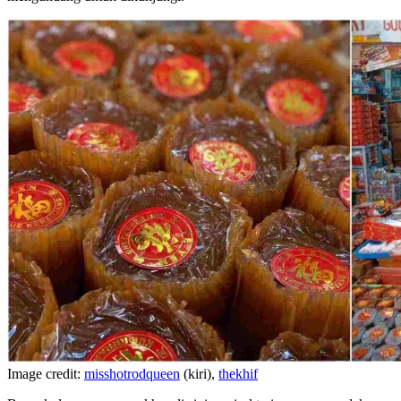
Image credit:
misshotrodqueen
(kiri),
thekhif