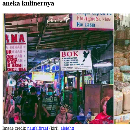
aneka kulinernya
Image credit:
naufalfirzaf
(kiri),
aleightt