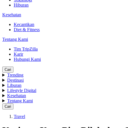
Hiburan
Kesehatan
Kecantikan
Diet & Fitness
Tentang Kami
Tim TripZilla
Karir
Hubungi Kami
Cari
Trending
Destinasi
Liburan
Lifestyle Digital
Kesehatan
Tentang Kami
Cari
Travel