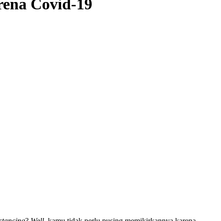
rena Covid-19
istancing
?
Well
, kamu tidak perlu pusing memikirkannya karena