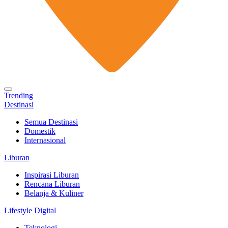
Trending
Destinasi
Semua Destinasi
Domestik
Internasional
Liburan
Inspirasi Liburan
Rencana Liburan
Belanja & Kuliner
Lifestyle Digital
Teknologi