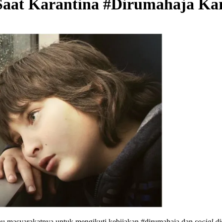
Saat Karantina #Dirumahaja Ka
au masyarakatnya untuk mengikuti kebijakan #dirumahaja dan
social d