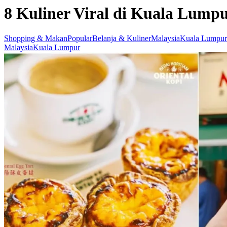
8 Kuliner Viral di Kuala Lumpu
Shopping & Makan
Popular
Belanja & Kuliner
Malaysia
Kuala Lumpur
Malaysia
Kuala Lumpur