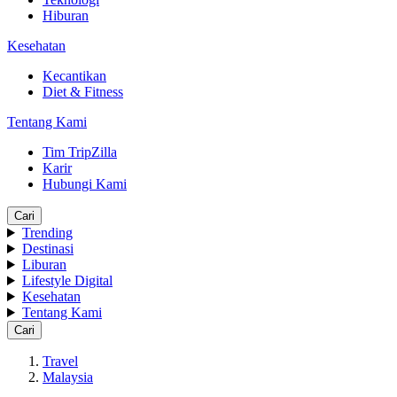
Hiburan
Kesehatan
Kecantikan
Diet & Fitness
Tentang Kami
Tim TripZilla
Karir
Hubungi Kami
Cari
Trending
Destinasi
Liburan
Lifestyle Digital
Kesehatan
Tentang Kami
Cari
Travel
Malaysia