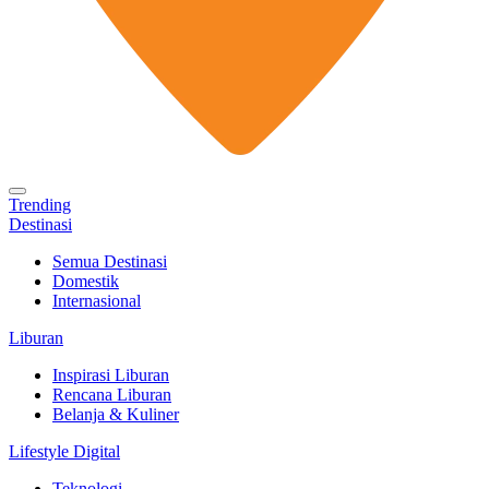
Trending
Destinasi
Semua Destinasi
Domestik
Internasional
Liburan
Inspirasi Liburan
Rencana Liburan
Belanja & Kuliner
Lifestyle Digital
Teknologi