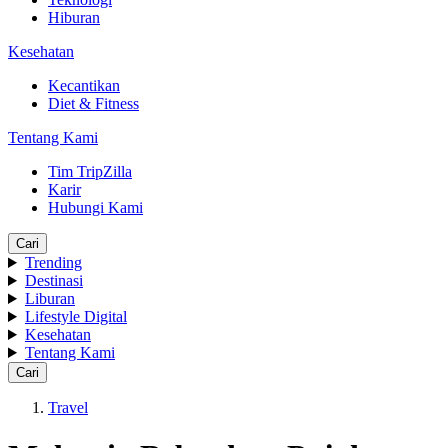
Hiburan
Kesehatan
Kecantikan
Diet & Fitness
Tentang Kami
Tim TripZilla
Karir
Hubungi Kami
Cari
Trending
Destinasi
Liburan
Lifestyle Digital
Kesehatan
Tentang Kami
Cari
Travel