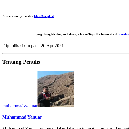
Preview image credit:
Ishan/Unsplash
Bergabunglah dengan keluarga besar Tripzilla Indonesia di
Facebo
Dipublikasikan pada
20 Apr 2021
Tentang Penulis
muhammad-yanuar
Muhammad Yanuar
Muhammad Yanuar, penyuka jalan-jalan ke tempat yang baru dan bert