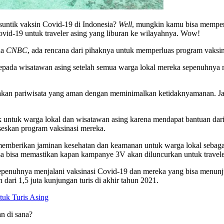
suntik vaksin Covid-19 di Indonesia?
Well
, mungkin kamu bisa memper
vid-19 untuk traveler asing yang liburan ke wilayahnya. Wow!
da
CNBC
, ada rencana dari pihaknya untuk memperluas program vaksi
ada wisatawan asing setelah semua warga lokal mereka sepenuhnya me
an pariwisata yang aman dengan meminimalkan ketidaknyamanan. Jadi
ntuk warga lokal dan wisatawan asing karena mendapat bantuan dari Ti
eskan program vaksinasi mereka.
 memberikan jaminan kesehatan dan keamanan untuk warga lokal sebaga
sa bisa memastikan kapan kampanye 3V akan diluncurkan untuk travele
penuhnya menjalani vaksinasi Covid-19 dan mereka yang bisa menunjukka
ari 1,5 juta kunjungan turis di akhir tahun 2021.
tuk Turis Asing
an di sana?