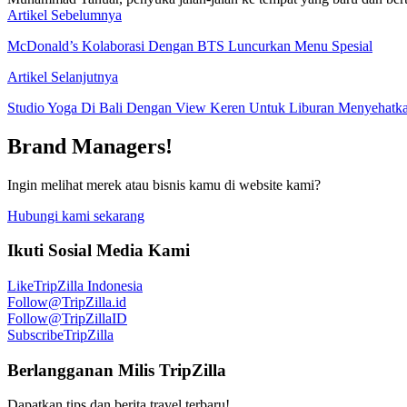
Artikel Sebelumnya
McDonald’s Kolaborasi Dengan BTS Luncurkan Menu Spesial
Artikel Selanjutnya
Studio Yoga Di Bali Dengan View Keren Untuk Liburan Menyehatk
Brand Managers!
Ingin melihat merek atau bisnis kamu di website kami?
Hubungi kami sekarang
Ikuti Sosial Media Kami
Like
TripZilla Indonesia
Follow
@TripZilla.id
Follow
@TripZillaID
Subscribe
TripZilla
Berlangganan Milis TripZilla
Dapatkan tips dan berita travel terbaru!