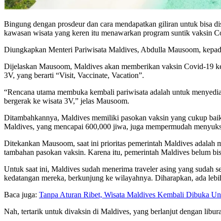
Bingung dengan prosdeur dan cara mendapatkan giliran untuk bisa di
kawasan wisata yang keren itu menawarkan program suntik vaksin Co
Diungkapkan Menteri Pariwisata Maldives, Abdulla Mausoom, kepa
Dijelaskan Mausoom, Maldives akan memberikan vaksin Covid-19 kep
3V, yang berarti “Visit, Vaccinate, Vacation”.
“Rencana utama membuka kembali pariwisata adalah untuk menyediak
bergerak ke wisata 3V,” jelas Mausoom.
Ditambahkannya, Maldives memiliki pasokan vaksin yang cukup baik u
Maldives, yang mencapai 600,000 jiwa, juga mempermudah menyuks
Ditekankan Mausoom, saat ini prioritas pemerintah Maldives adalah
tambahan pasokan vaksin. Karena itu, pemerintah Maldives belum bi
Untuk saat ini, Maldives sudah menerima traveler asing yang sudah se
kedatangan mereka, berkunjung ke wilayahnya. Diharapkan, ada lebih d
Baca juga:
Tanpa Aturan Ribet, Wisata Maldives Kembali Dibuka Un
Nah, tertarik untuk divaksin di Maldives, yang berlanjut dengan libur