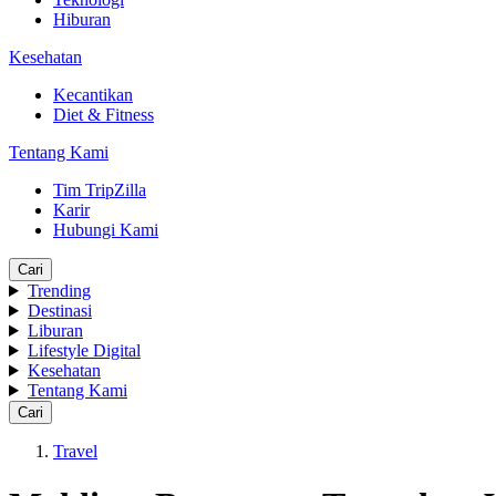
Hiburan
Kesehatan
Kecantikan
Diet & Fitness
Tentang Kami
Tim TripZilla
Karir
Hubungi Kami
Cari
Trending
Destinasi
Liburan
Lifestyle Digital
Kesehatan
Tentang Kami
Cari
Travel