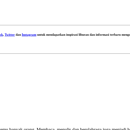
ok
,
Twitter
dan
Instagram
untuk mendapatkan inspirasi liburan dan informasi terbaru menge
emu banyak orang. Membaca, menulis dan berolahraga juga menjadi ho