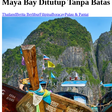
Maya Bay Ditutup Tanpa Batas
Thailand
Berita Berlibur
Filipina
Boracay
Pulau & Pantai