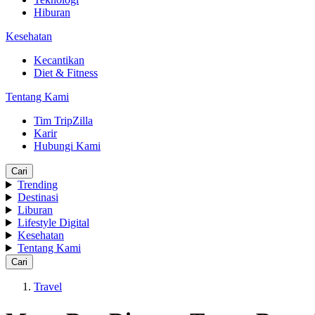
Hiburan
Kesehatan
Kecantikan
Diet & Fitness
Tentang Kami
Tim TripZilla
Karir
Hubungi Kami
Cari
Trending
Destinasi
Liburan
Lifestyle Digital
Kesehatan
Tentang Kami
Cari
Travel