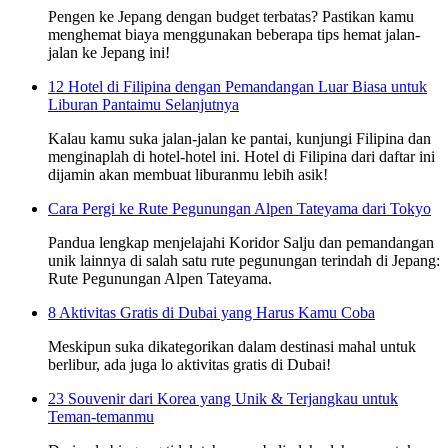
Pengen ke Jepang dengan budget terbatas? Pastikan kamu
menghemat biaya menggunakan beberapa tips hemat jalan-
jalan ke Jepang ini!
12 Hotel di Filipina dengan Pemandangan Luar Biasa untuk
Liburan Pantaimu Selanjutnya
Kalau kamu suka jalan-jalan ke pantai, kunjungi Filipina dan
menginaplah di hotel-hotel ini. Hotel di Filipina dari daftar ini
dijamin akan membuat liburanmu lebih asik!
Cara Pergi ke Rute Pegunungan Alpen Tateyama dari Tokyo
Pandua lengkap menjelajahi Koridor Salju dan pemandangan
unik lainnya di salah satu rute pegunungan terindah di Jepang:
Rute Pegunungan Alpen Tateyama.
8 Aktivitas Gratis di Dubai yang Harus Kamu Coba
Meskipun suka dikategorikan dalam destinasi mahal untuk
berlibur, ada juga lo aktivitas gratis di Dubai!
23 Souvenir dari Korea yang Unik & Terjangkau untuk
Teman-temanmu