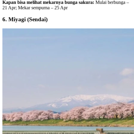
Kapan bisa melihat mekarnya bunga sakura:
Mulai berbunga –
21 Apr; Mekar sempurna – 25 Apr
6. Miyagi (Sendai)