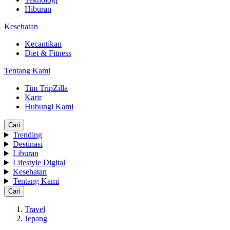
Hiburan
Kesehatan
Kecantikan
Diet & Fitness
Tentang Kami
Tim TripZilla
Karir
Hubungi Kami
Cari
Trending
Destinasi
Liburan
Lifestyle Digital
Kesehatan
Tentang Kami
Cari
Travel
Jepang