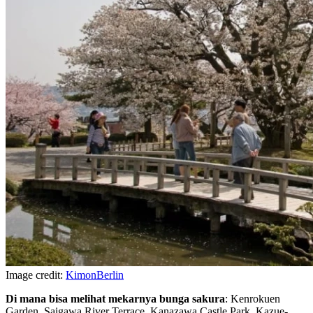
Image credit:
KimonBerlin
Di mana bisa melihat mekarnya bunga sakura
: Kenrokuen
Garden, Saigawa River Terrace, Kanazawa Castle Park, Kazue-