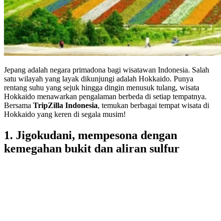
Jepang adalah negara primadona bagi wisatawan Indonesia. Salah
satu wilayah yang layak dikunjungi adalah Hokkaido. Punya
rentang suhu yang sejuk hingga dingin menusuk tulang, wisata
Hokkaido menawarkan pengalaman berbeda di setiap tempatnya.
Bersama
TripZilla Indonesia
, temukan berbagai tempat wisata di
Hokkaido yang keren di segala musim!
1. Jigokudani, mempesona dengan
kemegahan bukit dan aliran sulfur