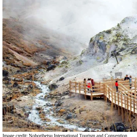
Image credit: Noboribetsu International Tourism and Convention