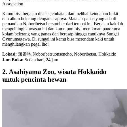
Association
Kamu bisa berjalan di atas jembatan dan melihat keindahan bukit
dan aliran belerang dengan asapnya. Mata air panas yang ada di
pemandian Noboribetsu bersumber dari tempat ini. Berjalan kakilah
mengelilingi kawasan ini dan kamu pun bisa menikmati panorama
kolam belerang yang panas dan berasap hingga cantiknya Sungai
Oyunumagawa. Di sungai ini kamu bisa merendam kaki untuk
menghilangkan pegal lho!
Lokasi:
無番地 Noboribetsuonsencho, Noboribetsu, Hokkaido
Jam Buka:
Setiap hari, 24 jam
2. Asahiyama Zoo, wisata Hokkaido
untuk pencinta hewan