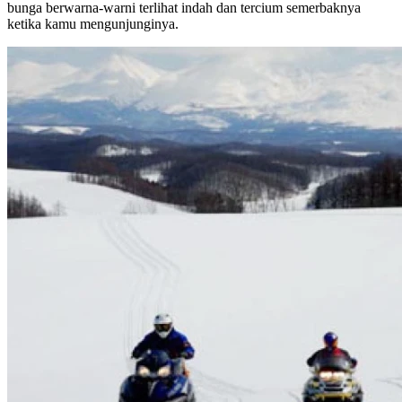
bunga berwarna-warni terlihat indah dan tercium semerbaknya
ketika kamu mengunjunginya.