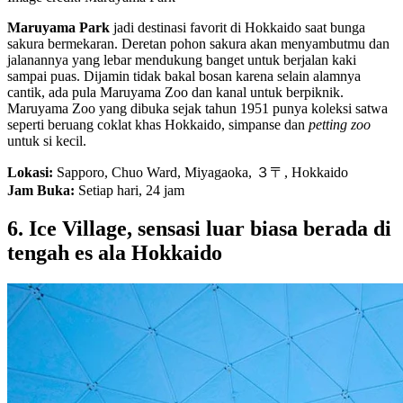
Maruyama Park
jadi destinasi favorit di Hokkaido saat bunga
sakura bermekaran. Deretan pohon sakura akan menyambutmu dan
jalanannya yang lebar mendukung banget untuk berjalan kaki
sampai puas. Dijamin tidak bakal bosan karena selain alamnya
cantik, ada pula Maruyama Zoo dan kanal untuk berpiknik.
Maruyama Zoo yang dibuka sejak tahun 1951 punya koleksi satwa
seperti beruang coklat khas Hokkaido, simpanse dan
petting zoo
untuk si kecil.
Lokasi:
Sapporo, Chuo Ward, Miyagaoka, ３〒, Hokkaido
Jam Buka:
Setiap hari, 24 jam
6. Ice Village, sensasi luar biasa berada di
tengah es ala Hokkaido