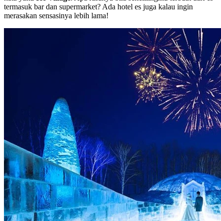
termasuk bar dan supermarket? Ada hotel es juga kalau ingin
merasakan sensasinya lebih lama!