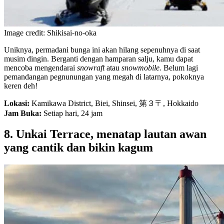
Image credit: Shikisai-no-oka
Uniknya, permadani bunga ini akan hilang sepenuhnya di saat
musim dingin. Berganti dengan hamparan salju, kamu dapat
mencoba mengendarai
snowraft
atau
snowmobile.
Belum lagi
pemandangan pegnunungan yang megah di latarnya, pokoknya
keren deh!
Lokasi:
Kamikawa District, Biei, Shinsei, 第３〒, Hokkaido
Jam Buka:
Setiap hari, 24 jam
8. Unkai Terrace, menatap lautan awan
yang cantik dan bikin kagum