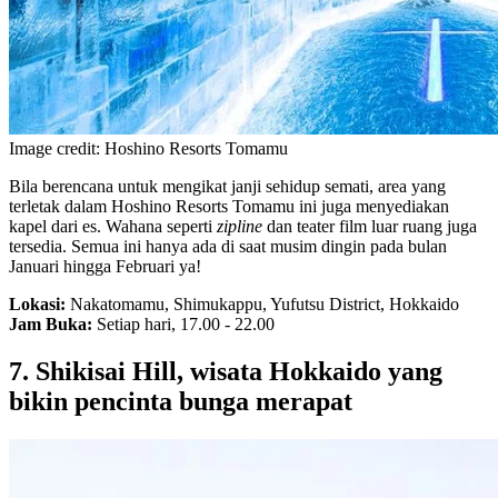
Image credit: Hoshino Resorts Tomamu
Bila berencana untuk mengikat janji sehidup semati, area yang
terletak dalam Hoshino Resorts Tomamu ini juga menyediakan
kapel dari es. Wahana seperti
zipline
dan teater film luar ruang juga
tersedia. Semua ini hanya ada di saat musim dingin pada bulan
Januari hingga Februari ya!
Lokasi:
Nakatomamu, Shimukappu, Yufutsu District, Hokkaido
Jam Buka:
Setiap hari, 17.00 - 22.00
7. Shikisai Hill, wisata Hokkaido yang
bikin pencinta bunga merapat