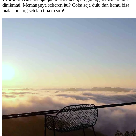
dinikmati. Memangnya sekeren itu? Coba saja dulu dan kamu bisa
malas pulang setelah tiba di sini!