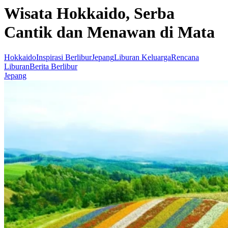
Wisata Hokkaido, Serba
Cantik dan Menawan di Mata
Hokkaido
Inspirasi Berlibur
Jepang
Liburan Keluarga
Rencana
Liburan
Berita Berlibur
Jepang