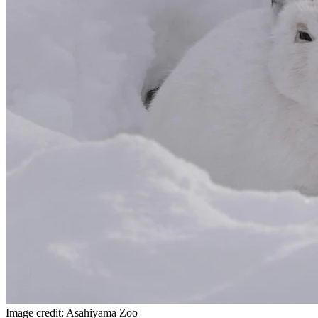
Image credit: Asahiyama Zoo