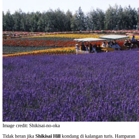
Image credit: Shikisai-no-oka
Tidak heran jika
Shikisai Hill
kondang di kalangan turis. Hamparan