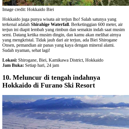
Image credit: Hokkaido Biei
Hokkaido juga punya wisata air terjun lho! Salah satunya yang
terkenal adalah
Shirahige Waterfall
. Berketinggian 600 meter, air
terjun ini diapit lembah yang rimbun dan semakin indah saat musim
semi. Datang ketika musim dingin, dan kamu akan melihat airnya
yang mengkristal. Tidak jauh dari air terjun, ada Biei Shirogane
Onsen, pemandian air panas yang kaya dengan mineral alami.
Sudah nyaman, sehat lagi!
Lokasi:
Shirogane, Biei, Kamikawa District, Hokkaido
Jam Buka:
Setiap hari, 24 jam
10. Meluncur di tengah indahnya
Hokkaido di Furano Ski Resort