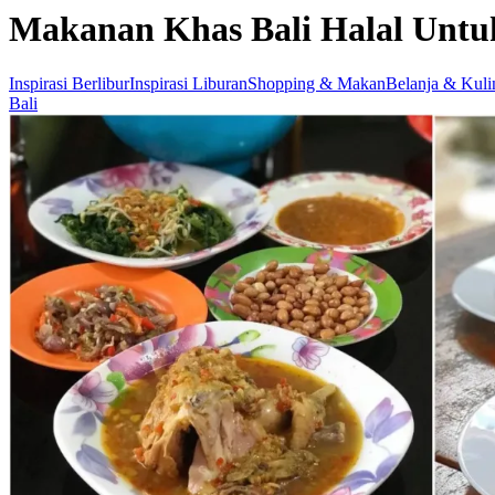
Makanan Khas Bali Halal Unt
Inspirasi Berlibur
Inspirasi Liburan
Shopping & Makan
Belanja & Kuli
Bali