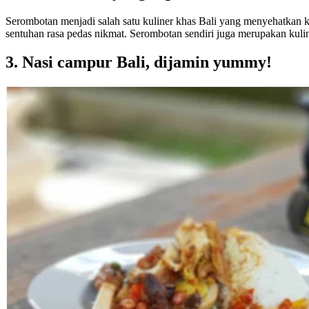
Serombotan menjadi salah satu kuliner khas Bali yang menyehatkan k
sentuhan rasa pedas nikmat. Serombotan sendiri juga merupakan kuli
3. Nasi campur Bali, dijamin yummy!