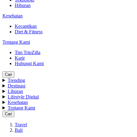
Hiburan
Kesehatan
Kecantikan
Diet & Fitness
Tentang Kami
Tim TripZilla
Karir
Hubungi Kami
Cari
Trending
Destinasi
Liburan
Lifestyle Digital
Kesehatan
Tentang Kami
Cari
Travel
Bali