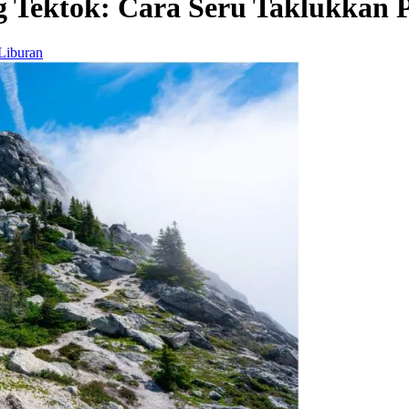
 Tektok: Cara Seru Taklukkan 
 Liburan