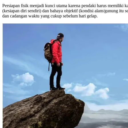
Persiapan fisik menjadi kunci utama karena pendaki harus memiliki k
(kesiapan diri sendiri) dan bahaya objektif (kondisi alam/gunung itu
dan cadangan waktu yang cukup sebelum hari gelap.