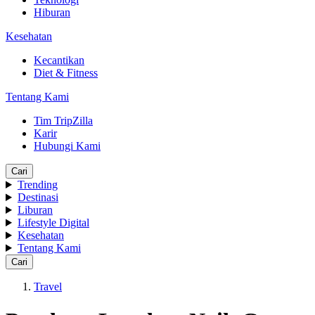
Hiburan
Kesehatan
Kecantikan
Diet & Fitness
Tentang Kami
Tim TripZilla
Karir
Hubungi Kami
Cari
Trending
Destinasi
Liburan
Lifestyle Digital
Kesehatan
Tentang Kami
Cari
Travel