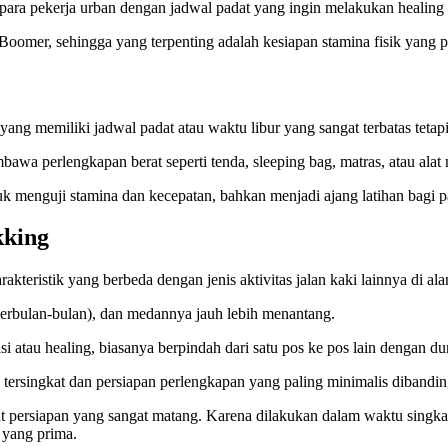
bagi para pekerja urban dengan jadwal padat yang ingin melakukan heali
oomer, sehingga yang terpenting adalah kesiapan stamina fisik yang
yang memiliki jadwal padat atau waktu libur yang sangat terbatas tetap
awa perlengkapan berat seperti tenda, sleeping bag, matras, atau alat
k menguji stamina dan kecepatan, bahkan menjadi ajang latihan bagi par
kking
teristik yang berbeda dengan jenis aktivitas jalan kaki lainnya di al
 berbulan-bulan), dan medannya jauh lebih menantang.
si atau healing, biasanya berpindah dari satu pos ke pos lain dengan dur
tersingkat dan persiapan perlengkapan yang paling minimalis dibandi
t persiapan yang sangat matang. Karena dilakukan dalam waktu singkat
 yang prima.