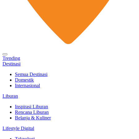
Trending
Destinasi
Semua Destinasi
Domestik
Internasional
Liburan
Inspirasi Liburan
Rencana Liburan
Belanja & Kuliner
Lifestyle Digital
Teknologi