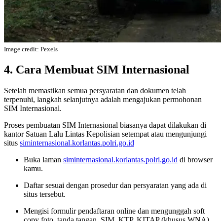
Image credit: Pexels
4. Cara Membuat SIM Internasional
Setelah memastikan semua persyaratan dan dokumen telah
terpenuhi, langkah selanjutnya adalah mengajukan permohonan
SIM Internasional.
Proses pembuatan SIM Internasional biasanya dapat dilakukan di
kantor Satuan Lalu Lintas Kepolisian setempat atau mengunjungi
situs
siminternasional.korlantas.polri.go.id
Buka laman
siminternasional.korlantas.polri.go.id
di browser
kamu.
Daftar sesuai dengan prosedur dan persyaratan yang ada di
situs tersebut.
Mengisi formulir pendaftaran online dan mengunggah soft
copy foto, tanda tangan, SIM, KTP, KITAP (khusus WNA),