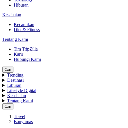
Hiburan
Kesehatan
Kecantikan
Diet & Fitness
Tentang Kami
Tim TripZilla
Karir
Hubungi Kami
Cari
Trending
Destinasi
Liburan
Lifestyle Digital
Kesehatan
Tentang Kami
Cari
Travel
Banyumas