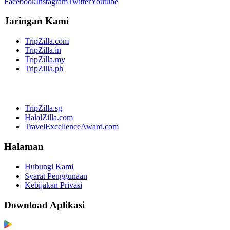
Facebook
Instagram
Twitter
Youtube
Jaringan Kami
TripZilla.com
TripZilla.in
TripZilla.my
TripZilla.ph
TripZilla.sg
HalalZilla.com
TravelExcellenceAward.com
Halaman
Hubungi Kami
Syarat Penggunaan
Kebijakan Privasi
Download Aplikasi