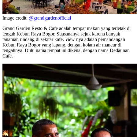
Image credit:
@grandgardenofficial
Grand Garden Resto & Cafe adalah tempat makan yang terletak di
tengah Kebun Raya Bogor. Suasananya sejuk karena banyak
tanaman rindang di sekitar kafe.
View
-nya adalah pemandangan
Kebun Raya Bogor yang lapang, dengan kolam air mancur di
tengahnya. Dulu nama tempat ini dikenal dengan nama Dedaunan
Cafe.