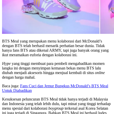
BTS Meal yang merupakan menu kolaborasi dari McDonald’s
dengan BTS telah berhasil menarik perhatian besar dunia. Tidak
hanya fans BTS atau dikenal ARMY, tapi juga banyak orang yang
ikut meramaikan euforia dengan kolaborasi ini.
Hype
yang tinggi membuat para pembeli mengabadikan momen
langka ini dengan menyimpan kemasan bekas menu BTS lalu
diubah menjadi aksesoris hingga menjual kembali di situs
online
dengan harga mahal.
Baca juga:
Fans Cuci dan Jemur Bungkus McDonald’s BTS Meal
Untuk Diabadikan
Kesuksesan peluncuran BTS Meal tidak hanya terjadi di Malaysia
dan Indonesia yang telah lebih dulu, tapi minat yang tinggi terhadap
menu spesial dari kolaborasi
boygroup
terkenal asal Korea Selatan
ini juga terjadi di Singapura. Bahkan BTS Meal ini berhasil ludes