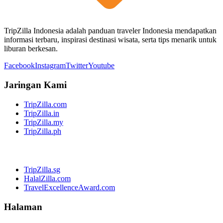
TripZilla Indonesia adalah panduan traveler Indonesia mendapatkan
informasi terbaru, inspirasi destinasi wisata, serta tips menarik untuk
liburan berkesan.
Facebook
Instagram
Twitter
Youtube
Jaringan Kami
TripZilla.com
TripZilla.in
TripZilla.my
TripZilla.ph
TripZilla.sg
HalalZilla.com
TravelExcellenceAward.com
Halaman