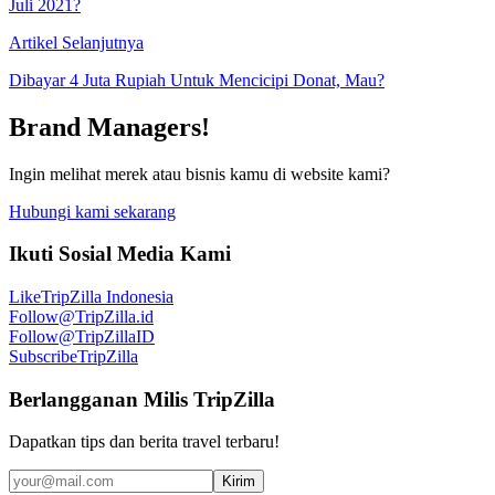
Juli 2021?
Artikel Selanjutnya
Dibayar 4 Juta Rupiah Untuk Mencicipi Donat, Mau?
Brand Managers!
Ingin melihat merek atau bisnis kamu di website kami?
Hubungi kami sekarang
Ikuti Sosial Media Kami
Like
TripZilla Indonesia
Follow
@TripZilla.id
Follow
@TripZillaID
Subscribe
TripZilla
Berlangganan Milis TripZilla
Dapatkan tips dan berita travel terbaru!
Kirim