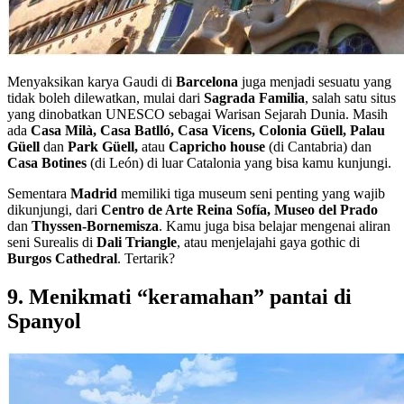
Menyaksikan karya Gaudi di
Barcelona
juga menjadi sesuatu yang
tidak boleh dilewatkan, mulai dari
Sagrada Familia
, salah satu situs
yang dinobatkan UNESCO sebagai Warisan Sejarah Dunia. Masih
ada
Casa Milà, Casa Batlló, Casa Vicens, Colonia Güell, Palau
Güell
dan
Park Güell,
atau
Capricho house
(di Cantabria) dan
Casa Botines
(di León) di luar Catalonia yang bisa kamu kunjungi.
Sementara
Madrid
memiliki tiga museum seni penting yang wajib
dikunjungi, dari
Centro de Arte Reina Sofía, Museo del Prado
dan
Thyssen-Bornemisza
. Kamu juga bisa belajar mengenai aliran
seni Surealis di
Dali Triangle
, atau menjelajahi gaya gothic di
Burgos Cathedral
. Tertarik?
9. Menikmati “keramahan” pantai di
Spanyol