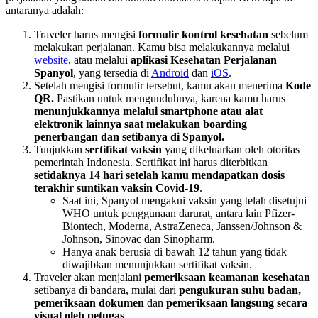
antaranya adalah:
Traveler harus mengisi
formulir kontrol kesehatan
sebelum
melakukan perjalanan. Kamu bisa melakukannya melalui
website
, atau melalui
aplikasi Kesehatan Perjalanan
Spanyol
, yang tersedia di
Android
dan
iOS
.
Setelah mengisi formulir tersebut, kamu akan menerima
Kode
QR.
Pastikan untuk mengunduhnya, karena kamu harus
menunjukkannya melalui smartphone atau alat
elektronik lainnya saat melakukan boarding
penerbangan dan setibanya di Spanyol.
Tunjukkan
sertifikat vaksin
yang dikeluarkan oleh otoritas
pemerintah Indonesia. Sertifikat ini harus diterbitkan
setidaknya 14 hari setelah kamu mendapatkan dosis
terakhir suntikan vaksin Covid-19
.
Saat ini, Spanyol mengakui vaksin yang telah disetujui
WHO untuk penggunaan darurat, antara lain Pfizer-
Biontech, Moderna, AstraZeneca, Janssen/Johnson &
Johnson, Sinovac dan Sinopharm.
Hanya anak berusia di bawah 12 tahun yang tidak
diwajibkan menunjukkan sertifikat vaksin.
Traveler akan menjalani
pemeriksaan keamanan kesehatan
setibanya di bandara, mulai dari
pengukuran suhu badan,
pemeriksaan dokumen
dan
pemeriksaan langsung secara
visual oleh petugas
.