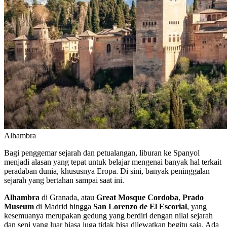
Alhambra
Bagi penggemar sejarah dan petualangan, liburan ke Spanyol
menjadi alasan yang tepat untuk belajar mengenai banyak hal terkait
peradaban dunia, khususnya Eropa. Di sini, banyak peninggalan
sejarah yang bertahan sampai saat ini.
Alhambra
di Granada, atau
Great Mosque Cordoba
,
Prado
Museum
di Madrid hingga
San Lorenzo de El Escorial
, yang
kesemuanya merupakan gedung yang berdiri dengan nilai sejarah
dan seni yang luar biasa juga tidak bisa dilewatkan begitu saja. Ada