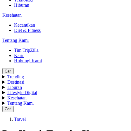
Hiburan
Kesehatan
Kecantikan
Diet & Fitness
Tentang Kami
Tim TripZilla
Karir
Hubungi Kami
Cari
Trending
Destinasi
Liburan
Lifestyle Digital
Kesehatan
Tentang Kami
Cari
Travel