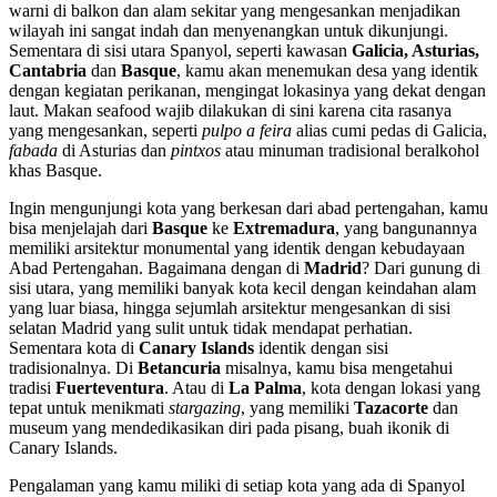
warni di balkon dan alam sekitar yang mengesankan menjadikan
wilayah ini sangat indah dan menyenangkan untuk dikunjungi.
Sementara di sisi utara Spanyol, seperti kawasan
Galicia, Asturias,
Cantabria
dan
Basque
, kamu akan menemukan desa yang identik
dengan kegiatan perikanan, mengingat lokasinya yang dekat dengan
laut. Makan seafood wajib dilakukan di sini karena cita rasanya
yang mengesankan, seperti
pulpo a feira
alias cumi pedas di Galicia,
fabada
di Asturias dan
pintxos
atau minuman tradisional beralkohol
khas Basque.
Ingin mengunjungi kota yang berkesan dari abad pertengahan, kamu
bisa menjelajah dari
Basque
ke
Extremadura
, yang bangunannya
memiliki arsitektur monumental yang identik dengan kebudayaan
Abad Pertengahan. Bagaimana dengan di
Madrid
? Dari gunung di
sisi utara, yang memiliki banyak kota kecil dengan keindahan alam
yang luar biasa, hingga sejumlah arsitektur mengesankan di sisi
selatan Madrid yang sulit untuk tidak mendapat perhatian.
Sementara kota di
Canary Islands
identik dengan sisi
tradisionalnya. Di
Betancuria
misalnya, kamu bisa mengetahui
tradisi
Fuerteventura
. Atau di
La Palma
, kota dengan lokasi yang
tepat untuk menikmati
stargazing
, yang memiliki
Tazacorte
dan
museum yang mendedikasikan diri pada pisang, buah ikonik di
Canary Islands.
Pengalaman yang kamu miliki di setiap kota yang ada di Spanyol