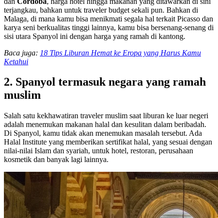
dan
Cordoba
, harga hotel hingga makanan yang ditawarkan di sini
terjangkau, bahkan untuk traveler budget sekali pun. Bahkan di
Malaga, di mana kamu bisa menikmati segala hal terkait Picasso dan
karya seni berkualitas tinggi lainnya, kamu bisa bersenang-senang di
sisi utara Spanyol ini dengan harga yang ramah di kantong.
Baca juga:
18 Tips Liburan Hemat ke Eropa yang Harus Kamu
Ketahui
2. Spanyol termasuk negara yang ramah
muslim
Salah satu kekhawatiran traveler muslim saat liburan ke luar negeri
adalah menemukan makanan halal dan kesulitan dalam beribadah.
Di Spanyol, kamu tidak akan menemukan masalah tersebut. Ada
Halal Institute yang memberikan sertifikat halal, yang sesuai dengan
nilai-nilai Islam dan syariah, untuk hotel, restoran, perusahaan
kosmetik dan banyak lagi lainnya.