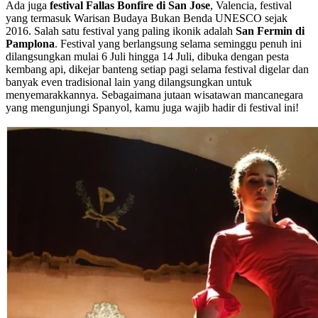
Ada juga
festival Fallas Bonfire di San Jose
, Valencia, festival
yang termasuk Warisan Budaya Bukan Benda UNESCO sejak
2016. Salah satu festival yang paling ikonik adalah
San Fermin di
Pamplona
. Festival yang berlangsung selama seminggu penuh ini
dilangsungkan mulai 6 Juli hingga 14 Juli, dibuka dengan pesta
kembang api, dikejar banteng setiap pagi selama festival digelar dan
banyak even tradisional lain yang dilangsungkan untuk
menyemarakkannya. Sebagaimana jutaan wisatawan mancanegara
yang mengunjungi Spanyol, kamu juga wajib hadir di festival ini!