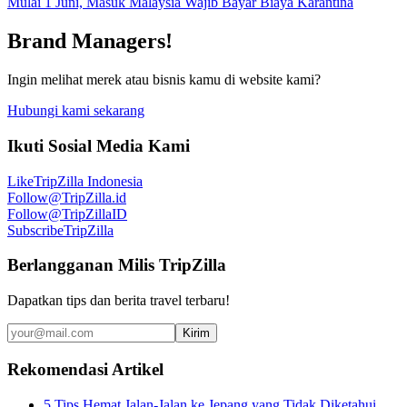
Mulai 1 Juni, Masuk Malaysia Wajib Bayar Biaya Karantina
Brand Managers!
Ingin melihat merek atau bisnis kamu di website kami?
Hubungi kami sekarang
Ikuti Sosial Media Kami
Like
TripZilla Indonesia
Follow
@TripZilla.id
Follow
@TripZillaID
Subscribe
TripZilla
Berlangganan Milis TripZilla
Dapatkan tips dan berita travel terbaru!
Kirim
Rekomendasi Artikel
5 Tips Hemat Jalan-Jalan ke Jepang yang Tidak Diketahui