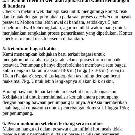
4. Layanan check-in web atau aplikasi dan waktu kedatangan
di bandara
Check-in melalui web dan aplikasi untuk mengurangi kontak fisik
dan kontak dengan permukaan pada saat proses
check-in
dan masuk
pesawat. Mohon tiba lebih awal di bandara, setidaknya 5 jam
sebelum jadwal keberangkatan, agar memiliki waktu luang untuk
menjalankan rangkaian proses pemeriksaan yang diperlukan. Konter
check-in manual masih tersedia di bandara.
5. Ketentuan bagasi kabin
Kami menerapkan kebijakan baru terkait bagasi untuk
mengakomodir arahan jaga jarak selama proses turun dan naik
pesawat. Penumpang hanya diperbolehkan membawa satu bagasi
kabin dengan ukuran maksimal 40cm (Tinggi) x 30cm (Lebar) x
10cm (Panjang), seperti tas laptop dan tas jinjing dengan berat
maksimal 7kg. Untuk lebih lengkapnya silakan klik di sini.
Barang bawaan di luar ketentuan tersebut harus dibagasikan.
Kebijakan ini untuk meminimalisir kontak antara penumpang
dengan barang bawaan penumpang lainnya. AirAsia memberikan
jatah bagasi cuma-cuma untuk penerbangan domestik hingga 15kg
per penumpang.
6. Pesan makanan sebelum terbang secara online
Makanan hangat di dalam pesawat atau inflight hot meals tidak
tersedia untuk pembelian di dalam pesawat. Silakan memesan