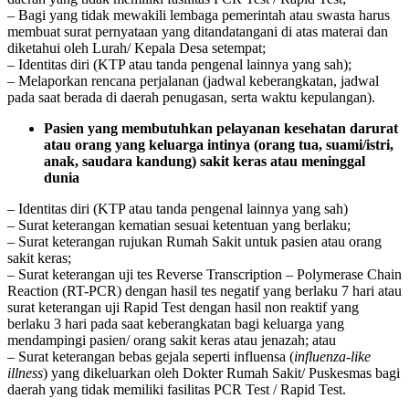
– Bagi yang tidak mewakili lembaga pemerintah atau swasta harus
membuat surat pernyataan yang ditandatangani di atas materai dan
diketahui oleh Lurah/ Kepala Desa setempat;
– Identitas diri (KTP atau tanda pengenal lainnya yang sah);
– Melaporkan rencana perjalanan (jadwal keberangkatan, jadwal
pada saat berada di daerah penugasan, serta waktu kepulangan).
Pasien yang membutuhkan pelayanan kesehatan darurat
atau orang yang keluarga intinya (orang tua, suami/istri,
anak, saudara kandung) sakit keras atau meninggal
dunia
– Identitas diri (KTP atau tanda pengenal lainnya yang sah)
– Surat keterangan kematian sesuai ketentuan yang berlaku;
– Surat keterangan rujukan Rumah Sakit untuk pasien atau orang
sakit keras;
– Surat keterangan uji tes Reverse Transcription – Polymerase Chain
Reaction (RT-PCR) dengan hasil tes negatif yang berlaku 7 hari atau
surat keterangan uji Rapid Test dengan hasil non reaktif yang
berlaku 3 hari pada saat keberangkatan bagi keluarga yang
mendampingi pasien/ orang sakit keras atau jenazah; atau
– Surat keterangan bebas gejala seperti influensa (
influenza-like
illness
) yang dikeluarkan oleh Dokter Rumah Sakit/ Puskesmas bagi
daerah yang tidak memiliki fasilitas PCR Test / Rapid Test.