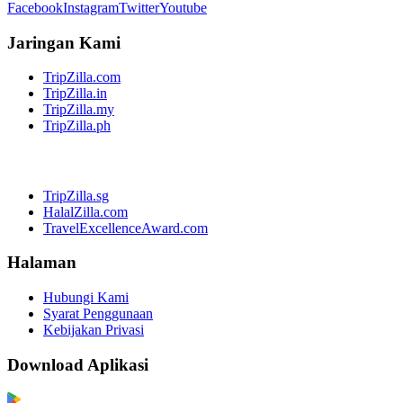
Facebook
Instagram
Twitter
Youtube
Jaringan Kami
TripZilla.com
TripZilla.in
TripZilla.my
TripZilla.ph
TripZilla.sg
HalalZilla.com
TravelExcellenceAward.com
Halaman
Hubungi Kami
Syarat Penggunaan
Kebijakan Privasi
Download Aplikasi