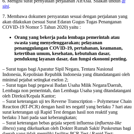
6. Mengisi surat pernyataan perjalanan AirAsia. Silakan unduh
di
sini
.
7. Membawa dokumen persyaratan sesuai dengan perjalanan yang
akan dilakukan (sesuai Surat Edaran Gugus Tugas Penanganan
COVID-19 Nomor 5 Tahun 2020) yaitu :
Orang yang bekerja pada lembaga pemerintah atau
swasta yang menyelenggarakan; pelayanan
penanggulangan COVID-19, pertahanan, keamanan,
ketertiban umum, kesehatan, kebutuhan dasar,
pendukung layanan dasar, dan fungsi ekonomi penting.
– Surat tugas bagi Aparatur Sipil Negara, Tentara Nasional
Indonesia, Kepolisian Republik Indonesia yang ditandatangani oleh
minimal pejabat setingkat eselon 2;
– Surat tugas bagi pegawai Badan Usaha Milik Negara/Daerah,
Lembaga non pemerintah, dan Lembaga Usaha yang ditandatangani
oleh Direksi/Kepala Kantor;
– Surat keterangan uji tes Reverse Transcription – Polymerase Chain
Reaction (RT-PCR) dengan hasil tes negatif yang berlaku 7 hari atau
surat keterangan uji Rapid Test dengan hasil non reaktif yang
berlaku 3 hari pada saat keberangkatan;
– Surat keterangan bebas gejala seperti influensa (
influenza-like
illness
) yang dikeluarkan oleh Dokter Rumah Sakit/ Puskesmas bagi
daerah yang tidak memiliki fasilitas PCR Test / Rapid Test;