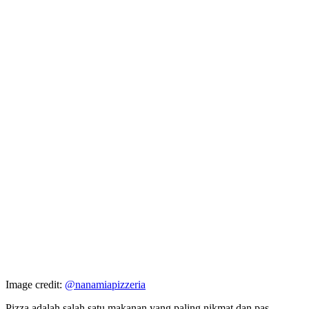
Image credit:
@nanamiapizzeria
Pizza adalah salah satu makanan yang paling nikmat dan pas