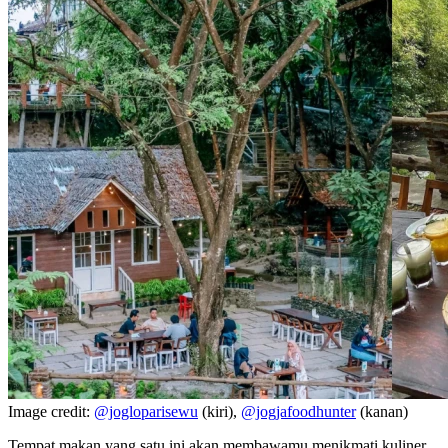
Image credit:
@jogloparisewu
(kiri),
@jogjafoodhunter
(kanan)
Tempat makan yang satu ini akan membawamu menikmati kuliner