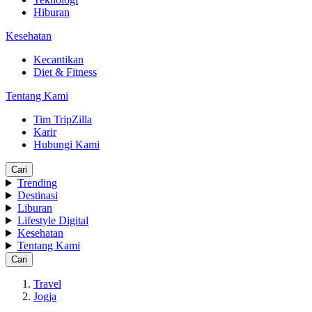
Hiburan
Kesehatan
Kecantikan
Diet & Fitness
Tentang Kami
Tim TripZilla
Karir
Hubungi Kami
Cari
Trending
Destinasi
Liburan
Lifestyle Digital
Kesehatan
Tentang Kami
Cari
Travel
Jogja