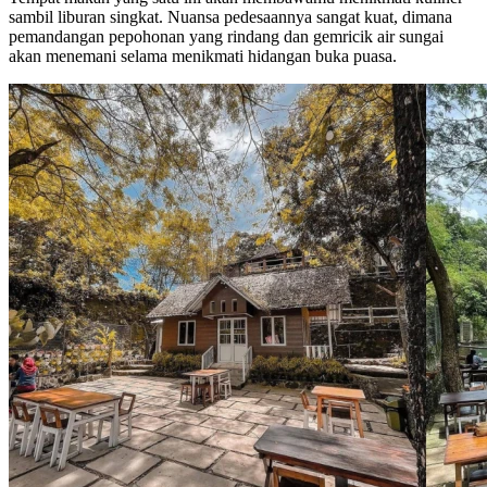
sambil liburan singkat. Nuansa pedesaannya sangat kuat, dimana
pemandangan pepohonan yang rindang dan gemricik air sungai
akan menemani selama menikmati hidangan buka puasa.