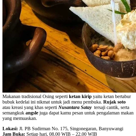
Makanan tradisional Osing seperti
ketan kirip
yaitu ketan bertabur
bubuk kedelai ini nikmat untuk jadi menu pembuka.
Rujak soto
atau kreasi yang khas seperti
Nusantara Satay
tersaji cantik, serta
semangkuk
angsle
juga dapat kamu pesan untuk pengalaman makan
yang memuaskan.
Lokasi:
Jl. PB Sudirman No. 175, Singonegaran, Banyuwangi
Jam Buka:
Setiap hari, 08.00 WIB – 22.00 WIB