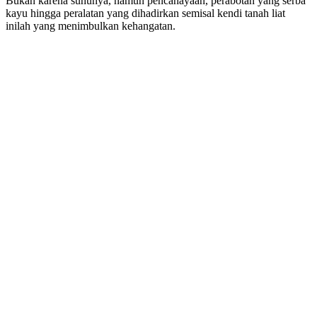
Bukan karena suhunya, namun pencahayaan, perabotan yang serba
kayu hingga peralatan yang dihadirkan semisal kendi tanah liat
inilah yang menimbulkan kehangatan.