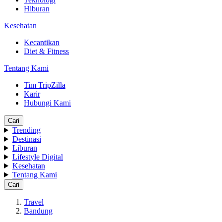
Hiburan
Kesehatan
Kecantikan
Diet & Fitness
Tentang Kami
Tim TripZilla
Karir
Hubungi Kami
Cari
Trending
Destinasi
Liburan
Lifestyle Digital
Kesehatan
Tentang Kami
Cari
Travel
Bandung