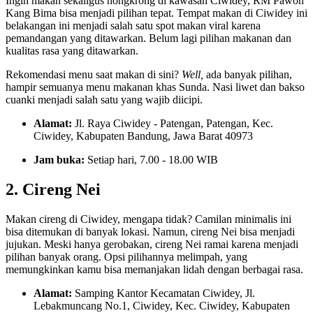
Ingin makan sekaligus nongkrong di kawasan Ciwidey, RM Pawon
Kang Bima bisa menjadi pilihan tepat. Tempat makan di Ciwidey ini
belakangan ini menjadi salah satu spot makan viral karena
pemandangan yang ditawarkan. Belum lagi pilihan makanan dan
kualitas rasa yang ditawarkan.
Rekomendasi menu saat makan di sini?
Well,
ada banyak pilihan,
hampir semuanya menu makanan khas Sunda. Nasi liwet dan bakso
cuanki menjadi salah satu yang wajib diicipi.
Alamat:
Jl. Raya Ciwidey - Patengan, Patengan, Kec.
Ciwidey, Kabupaten Bandung, Jawa Barat 40973
Jam buka:
Setiap hari, 7.00 - 18.00 WIB
2. Cireng Nei
Makan cireng di Ciwidey, mengapa tidak? Camilan minimalis ini
bisa ditemukan di banyak lokasi. Namun, cireng Nei bisa menjadi
jujukan. Meski hanya gerobakan, cireng Nei ramai karena menjadi
pilihan banyak orang. Opsi pilihannya melimpah, yang
memungkinkan kamu bisa memanjakan lidah dengan berbagai rasa.
Alamat:
Samping Kantor Kecamatan Ciwidey, Jl.
Lebakmuncang No.1, Ciwidey, Kec. Ciwidey, Kabupaten