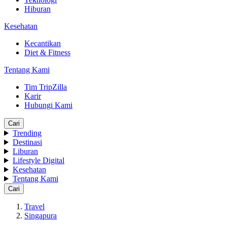
Hiburan
Kesehatan
Kecantikan
Diet & Fitness
Tentang Kami
Tim TripZilla
Karir
Hubungi Kami
Cari
Trending
Destinasi
Liburan
Lifestyle Digital
Kesehatan
Tentang Kami
Cari
Travel
Singapura