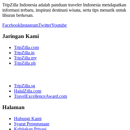
TripZilla Indonesia adalah panduan traveler Indonesia mendapatkan
informasi terbaru, inspirasi destinasi wisata, serta tips menarik untuk
liburan berkesan.
Facebook
Instagram
Twitter
Youtube
Jaringan Kami
TripZilla.com
TripZilla.in
TripZilla.my
TripZilla.ph
TripZilla.sg
HalalZilla.com
TravelExcellenceAward.com
Halaman
Hubungi Kami
Syarat Penggunaan
Kebijakan Privasi