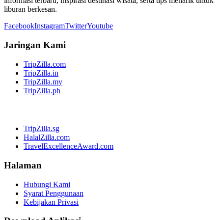
informasi terbaru, inspirasi destinasi wisata, serta tips menarik untuk
liburan berkesan.
Facebook
Instagram
Twitter
Youtube
Jaringan Kami
TripZilla.com
TripZilla.in
TripZilla.my
TripZilla.ph
TripZilla.sg
HalalZilla.com
TravelExcellenceAward.com
Halaman
Hubungi Kami
Syarat Penggunaan
Kebijakan Privasi