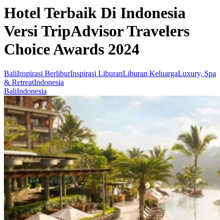
Hotel Terbaik Di Indonesia
Versi TripAdvisor Travelers
Choice Awards 2024
Bali
Inspirasi Berlibur
Inspirasi Liburan
Liburan Keluarga
Luxury, Spa
& Retreat
Indonesia
Bali
Indonesia