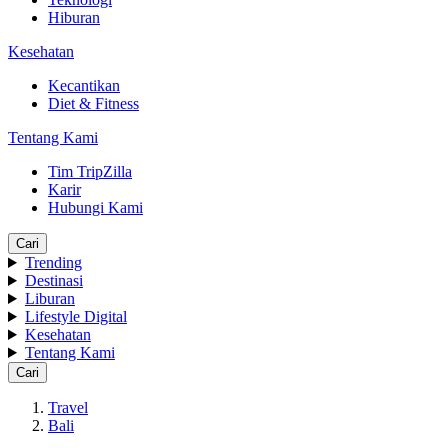
Hiburan
Kesehatan
Kecantikan
Diet & Fitness
Tentang Kami
Tim TripZilla
Karir
Hubungi Kami
Cari
Trending
Destinasi
Liburan
Lifestyle Digital
Kesehatan
Tentang Kami
Cari
Travel
Bali