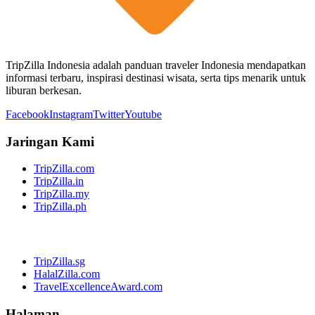
TripZilla Indonesia adalah panduan traveler Indonesia mendapatkan
informasi terbaru, inspirasi destinasi wisata, serta tips menarik untuk
liburan berkesan.
Facebook
Instagram
Twitter
Youtube
Jaringan Kami
TripZilla.com
TripZilla.in
TripZilla.my
TripZilla.ph
TripZilla.sg
HalalZilla.com
TravelExcellenceAward.com
Halaman