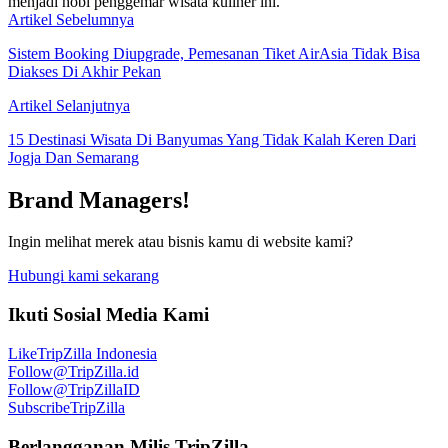
menjadi hobi penggemar wisata kuliner ini.
Artikel Sebelumnya
Sistem Booking Diupgrade, Pemesanan Tiket AirAsia Tidak Bisa
Diakses Di Akhir Pekan
Artikel Selanjutnya
15 Destinasi Wisata Di Banyumas Yang Tidak Kalah Keren Dari
Jogja Dan Semarang
Brand Managers!
Ingin melihat merek atau bisnis kamu di website kami?
Hubungi kami sekarang
Ikuti Sosial Media Kami
Like
TripZilla Indonesia
Follow
@TripZilla.id
Follow
@TripZillaID
Subscribe
TripZilla
Berlangganan Milis TripZilla