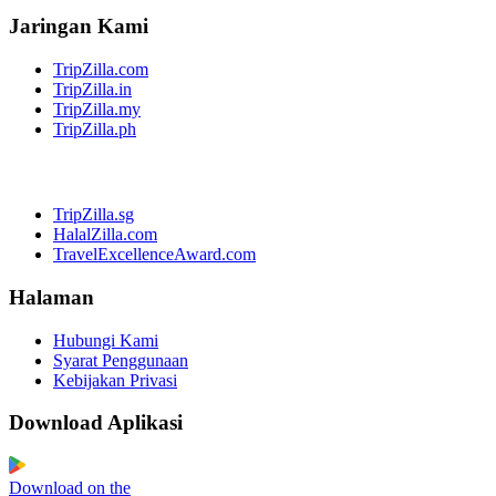
Jaringan Kami
TripZilla.com
TripZilla.in
TripZilla.my
TripZilla.ph
TripZilla.sg
HalalZilla.com
TravelExcellenceAward.com
Halaman
Hubungi Kami
Syarat Penggunaan
Kebijakan Privasi
Download Aplikasi
Download on the