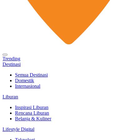
Trending
Destinasi
Semua Destinasi
Domestik
Internasional
Liburan
Inspirasi Liburan
Rencana Liburan
Belanja & Kuliner
Lifestyle Digital
Teknologi