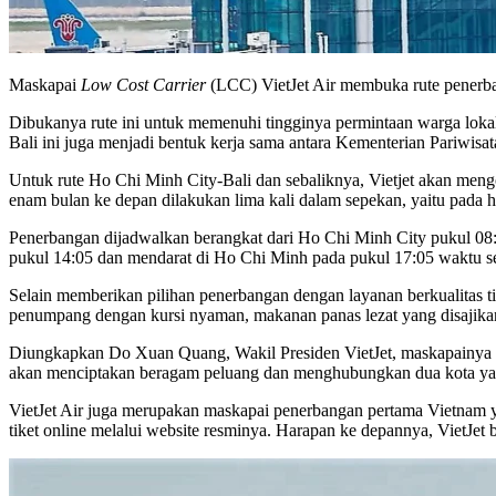
Maskapai
Low Cost Carrier
(LCC) VietJet Air membuka rute penerba
Dibukanya rute ini untuk memenuhi tingginya permintaan warga lok
Bali ini juga menjadi bentuk kerja sama antara Kementerian Pariwisa
Untuk rute Ho Chi Minh City-Bali dan sebaliknya, Vietjet akan men
enam bulan ke depan dilakukan lima kali dalam sepekan, yaitu pada 
Penerbangan dijadwalkan berangkat dari Ho Chi Minh City pukul 08:
pukul 14:05 dan mendarat di Ho Chi Minh pada pukul 17:05 waktu s
Selain memberikan pilihan penerbangan dengan layanan berkualitas ti
penumpang dengan kursi nyaman, makanan panas lezat yang disajika
Diungkapkan Do Xuan Quang, Wakil Presiden VietJet, maskapainya m
akan menciptakan beragam peluang dan menghubungkan dua kota ya
VietJet Air juga merupakan maskapai penerbangan pertama Vietnam 
tiket online melalui website resminya. Harapan ke depannya, VietJet