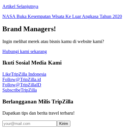
Artikel Selanjutnya
NASA Buka Kesempatan Wisata Ke Luar Angkasa Tahun 2020
Brand Managers!
Ingin melihat merek atau bisnis kamu di website kami?
Hubungi kami sekarang
Ikuti Sosial Media Kami
Like
TripZilla Indonesia
Follow
@TripZilla.id
Follow
@TripZillaID
Subscribe
TripZilla
Berlangganan Milis TripZilla
Dapatkan tips dan berita travel terbaru!
Kirim