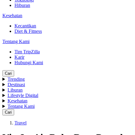
Hiburan
Kesehatan
Kecantikan
Diet & Fitness
Tentang Kami
Tim TripZilla
Karir
Hubungi Kami
Cari
Trending
Destinasi
Liburan
Lifestyle Digital
Kesehatan
Tentang Kami
Cari
Travel