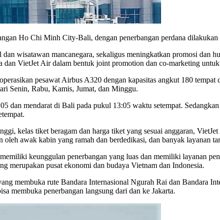
ngan Ho Chi Minh City-Bali, dengan penerbangan perdana dilakukan p
al dan wisatawan mancanegara, sekaligus meningkatkan promosi dan h
ta dan VietJet Air dalam bentuk joint promotion dan co-marketing unt
goperasikan pesawat Airbus A320 dengan kapasitas angkut 180 tempat 
hari Senin, Rabu, Kamis, Jumat, dan Minggu.
05 dan mendarat di Bali pada pukul 13:05 waktu setempat. Sedangkan
etempat.
nggi, kelas tiket beragam dan harga tiket yang sesuai anggaran, VietJ
n oleh awak kabin yang ramah dan berdedikasi, dan banyak layanan ta
emiliki keunggulan penerbangan yang luas dan memiliki layanan pen
ng merupakan pusat ekonomi dan budaya Vietnam dan Indonesia.
yang membuka rute Bandara Internasional Ngurah Rai dan Bandara Int
 bisa membuka penerbangan langsung dari dan ke Jakarta.