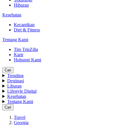
Hiburan
Kesehatan
Kecantikan
Diet & Fitness
Tentang Kami
Tim TripZilla
Karir
Hubungi Kami
Cari
Trending
Destinasi
Liburan
Lifestyle Digital
Kesehatan
Tentang Kami
Cari
Travel
Georgia