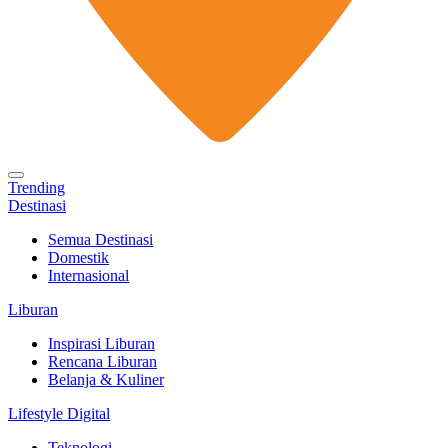
Trending
Destinasi
Semua Destinasi
Domestik
Internasional
Liburan
Inspirasi Liburan
Rencana Liburan
Belanja & Kuliner
Lifestyle Digital
Teknologi