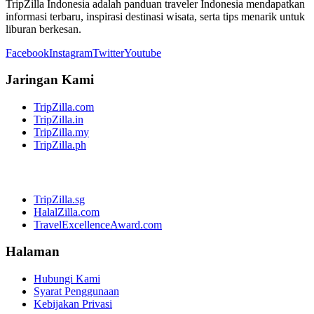
TripZilla Indonesia adalah panduan traveler Indonesia mendapatkan
informasi terbaru, inspirasi destinasi wisata, serta tips menarik untuk
liburan berkesan.
Facebook
Instagram
Twitter
Youtube
Jaringan Kami
TripZilla.com
TripZilla.in
TripZilla.my
TripZilla.ph
TripZilla.sg
HalalZilla.com
TravelExcellenceAward.com
Halaman
Hubungi Kami
Syarat Penggunaan
Kebijakan Privasi