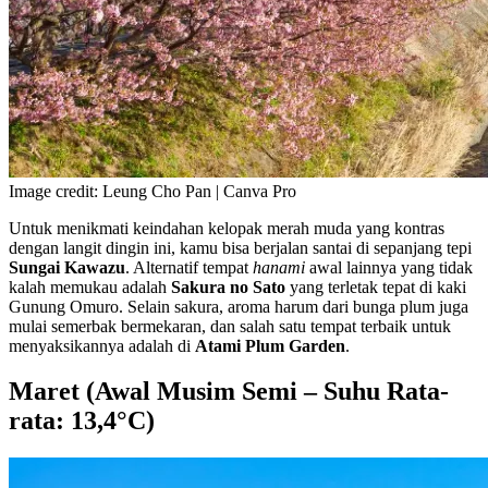
Image credit: Leung Cho Pan | Canva Pro
Untuk menikmati keindahan kelopak merah muda yang kontras
dengan langit dingin ini, kamu bisa berjalan santai di sepanjang tepi
Sungai Kawazu
. Alternatif tempat
hanami
awal lainnya yang tidak
kalah memukau adalah
Sakura no Sato
yang terletak tepat di kaki
Gunung Omuro. Selain sakura, aroma harum dari bunga plum juga
mulai semerbak bermekaran, dan salah satu tempat terbaik untuk
menyaksikannya adalah di
Atami Plum Garden
.
Maret (Awal Musim Semi – Suhu Rata-
rata: 13,4°C)