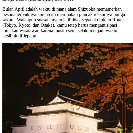
Bulan April adalah waktu di mana alam Shizuoka memamerkan
pesona terbaiknya karena ini merupakan puncak mekarnya bunga
sakura. Walaupun suasananya relatif tidak sepadat Golden Route
(Tokyo, Kyoto, dan Osaka), kamu tetap harus mengantisipasi
lonjakan wisatawan karena musim semi selalu menjadi waktu
tersibuk di Jepang.