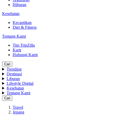
Hiburan
Kesehatan
Kecantikan
Diet & Fitness
Tentang Kami
Tim TripZilla
Karir
Hubungi Kami
Cari
Trending
Destinasi
Liburan
Lifestyle Digital
Kesehatan
Tentang Kami
Cari
Travel
Jepang