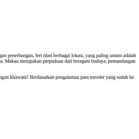
an penerbangan, feri (dari berbagai lokasi, yang paling umum adalah
 biasa. Makau merupakan perpaduan dari beragam budaya, pemandangan
angan khawatir! Berdasarkan pengalaman para traveler yang sudah ke