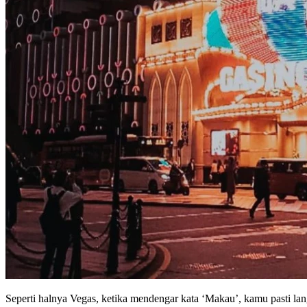
Seperti halnya Vegas, ketika mendengar kata ‘Makau’, kamu pasti 