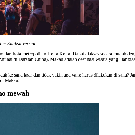
the English version.
m dari kota metropolitan Hong Kong. Dapat diakses secara mudah deng
n Zhuhai di Daratan China), Makau adalah destinasi wisata yang luar
ak ke sana lagi) dan tidak yakin apa yang harus dilakukan di sana? J
 di Makau!
ino mewah