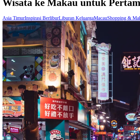
Wisata ke Makau untuk Pertam
Asia Timur
Inspirasi Berlibur
Liburan Keluarga
Macau
Shopping & Ma