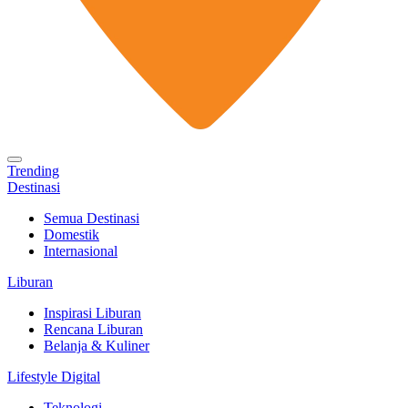
Trending
Destinasi
Semua Destinasi
Domestik
Internasional
Liburan
Inspirasi Liburan
Rencana Liburan
Belanja & Kuliner
Lifestyle Digital
Teknologi