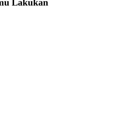
amu Lakukan