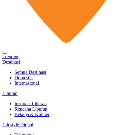
Trending
Destinasi
Semua Destinasi
Domestik
Internasional
Liburan
Inspirasi Liburan
Rencana Liburan
Belanja & Kuliner
Lifestyle Digital
Teknologi