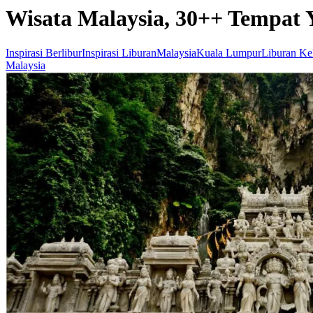
Wisata Malaysia, 30++ Tempat
Inspirasi Berlibur
Inspirasi Liburan
Malaysia
Kuala Lumpur
Liburan Ke
Malaysia