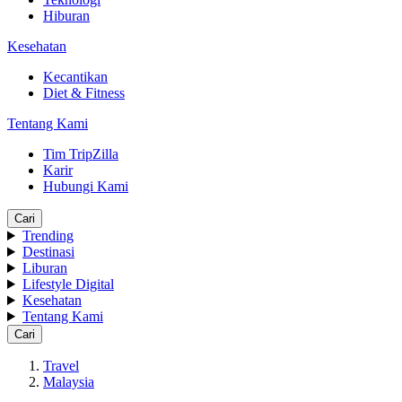
Hiburan
Kesehatan
Kecantikan
Diet & Fitness
Tentang Kami
Tim TripZilla
Karir
Hubungi Kami
Cari
Trending
Destinasi
Liburan
Lifestyle Digital
Kesehatan
Tentang Kami
Cari
Travel
Malaysia