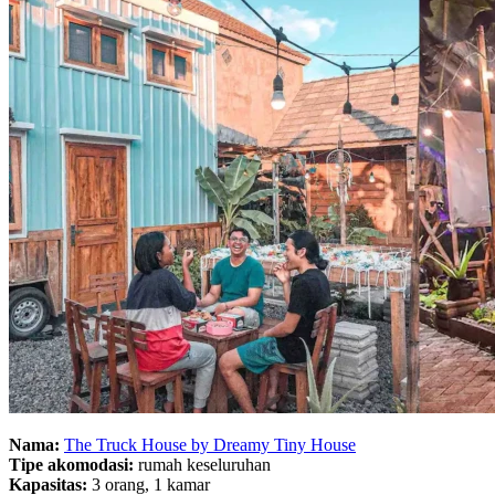
Nama:
The Truck House by Dreamy Tiny House
Tipe akomodasi:
rumah keseluruhan
Kapasitas:
3 orang, 1 kamar