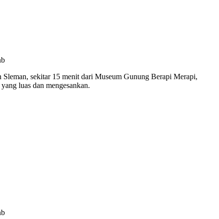
nb
aan Sleman, sekitar 15 menit dari Museum Gunung Berapi Merapi,
g yang luas dan mengesankan.
nb