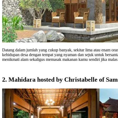
Datang dalam jumlah yang cukup banyak, sekitar lima atau enam or
kehidupan desa dengan tempat yang nyaman dan sejuk untuk bersantai
menikmati alam sekaligus memasak makanan kamu sendiri jika malas 
2. Mahidara hosted by Christabelle of Sam