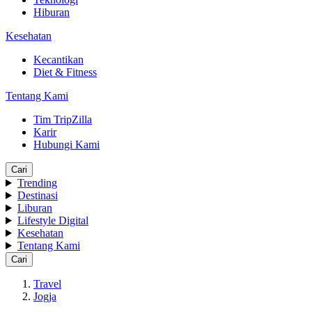
Hiburan
Kesehatan
Kecantikan
Diet & Fitness
Tentang Kami
Tim TripZilla
Karir
Hubungi Kami
Cari
Trending
Destinasi
Liburan
Lifestyle Digital
Kesehatan
Tentang Kami
Cari
Travel
Jogja