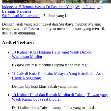
Indonesia
15 Tempat Wisata Di Pasuruan Yang Wajib Dikunjungi
Bersama Keluarga
Siti Lailatil Mukarromah
-
5 tahun yang lalu
Dengan jarak yang relatif dekat dari Surabaya maupun Malang,
tempat wisata di Pasuruan ternyata memiliki pesona yang menarik
dan layak dikunjungi.
Artikel Terbaru
13 Kuliner Khas Filipina Halal yang Wajib Dicoba
Wisatawan Muslim
Eksplor cita rasa autentik Filipina tanpa rasa ragu!
11 Cafe di Kota Kinabalu, Malaysia Yang Estetik dan Asik
Untuk Nongkrong
Dengan biji kopi khas Sabah yang nikmat.
10 Kuliner Halal dan Ramah Muslim di Tainan, Taiwan yang
Wajib Kamu Coba saat Liburan
Dari kuliner khas Taiwan sampai boba yang manis dan