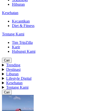
Hiburan
Kesehatan
Kecantikan
Diet & Fitness
Tentang Kami
Tim TripZilla
Karir
Hubungi Kami
Cari
Trending
Destinasi
Liburan
Lifestyle Digital
Kesehatan
Tentang Kami
Cari