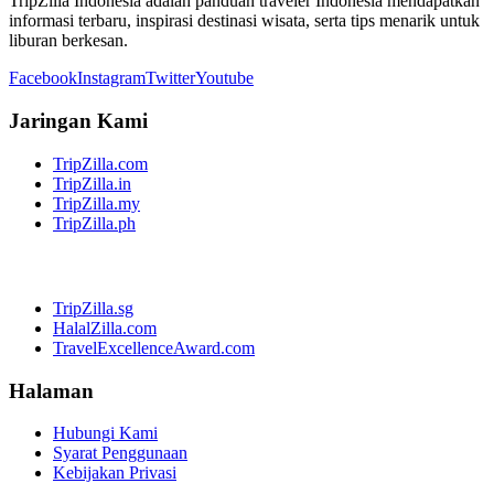
TripZilla Indonesia adalah panduan traveler Indonesia mendapatkan
informasi terbaru, inspirasi destinasi wisata, serta tips menarik untuk
liburan berkesan.
Facebook
Instagram
Twitter
Youtube
Jaringan Kami
TripZilla.com
TripZilla.in
TripZilla.my
TripZilla.ph
TripZilla.sg
HalalZilla.com
TravelExcellenceAward.com
Halaman
Hubungi Kami
Syarat Penggunaan
Kebijakan Privasi