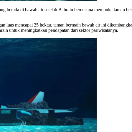
g berada di bawah air setelah Bahrain berencana membuka taman berma
ngan luas mencapai 25 hektar, taman bermain bawah air ini dikembangka
hrain untuk meningkatkan pendapatan dari sektor pariwisatanya.