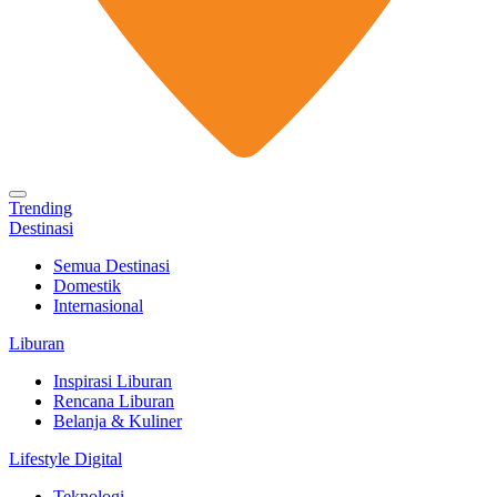
Trending
Destinasi
Semua Destinasi
Domestik
Internasional
Liburan
Inspirasi Liburan
Rencana Liburan
Belanja & Kuliner
Lifestyle Digital
Teknologi