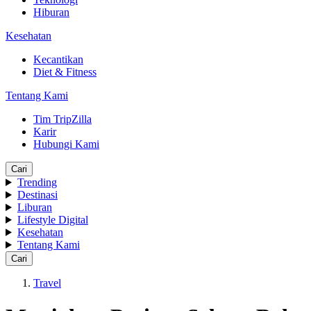
Hiburan
Kesehatan
Kecantikan
Diet & Fitness
Tentang Kami
Tim TripZilla
Karir
Hubungi Kami
Cari
Trending
Destinasi
Liburan
Lifestyle Digital
Kesehatan
Tentang Kami
Cari
Travel