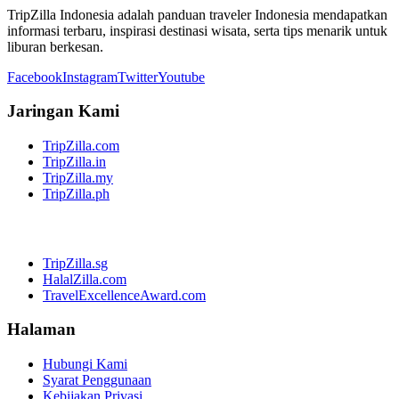
TripZilla Indonesia adalah panduan traveler Indonesia mendapatkan
informasi terbaru, inspirasi destinasi wisata, serta tips menarik untuk
liburan berkesan.
Facebook
Instagram
Twitter
Youtube
Jaringan Kami
TripZilla.com
TripZilla.in
TripZilla.my
TripZilla.ph
TripZilla.sg
HalalZilla.com
TravelExcellenceAward.com
Halaman
Hubungi Kami
Syarat Penggunaan
Kebijakan Privasi