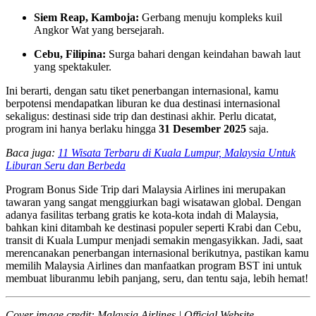
Siem Reap, Kamboja:
Gerbang menuju kompleks kuil
Angkor Wat yang bersejarah.
Cebu, Filipina:
Surga bahari dengan keindahan bawah laut
yang spektakuler.
Ini berarti, dengan satu tiket penerbangan internasional, kamu
berpotensi mendapatkan liburan ke dua destinasi internasional
sekaligus: destinasi side trip dan destinasi akhir. Perlu dicatat,
program ini hanya berlaku hingga
31 Desember 2025
saja.
Baca juga:
11 Wisata Terbaru di Kuala Lumpur, Malaysia Untuk
Liburan Seru dan Berbeda
Program Bonus Side Trip dari Malaysia Airlines ini merupakan
tawaran yang sangat menggiurkan bagi wisatawan global. Dengan
adanya fasilitas terbang gratis ke kota-kota indah di Malaysia,
bahkan kini ditambah ke destinasi populer seperti Krabi dan Cebu,
transit di Kuala Lumpur menjadi semakin mengasyikkan. Jadi, saat
merencanakan penerbangan internasional berikutnya, pastikan kamu
memilih Malaysia Airlines dan manfaatkan program BST ini untuk
membuat liburanmu lebih panjang, seru, dan tentu saja, lebih hemat!
Cover image credit: Malaysia Airlines | Official Website