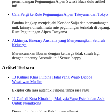
pemandangan Pegunungan Alpen Swiss? Baca dulu artikel
ini!
Cara Pergi ke Rute Pegunungan Alpen Tateyama dari Tokyo
Pandua lengkap menjelajahi Koridor Salju dan pemandangan
unik lainnya di salah satu rute pegunungan terindah di Jepang:
Rute Pegunungan Alpen Tateyama.
Akhirnya, Itinerary Australia yang Menyenangkan Seluruh
Keluarga
Merencanakan liburan dengan keluarga tidak susah lagi
dengan itinerary Australia ini! Semua happy!
Artikel Terbaru
13 Kuliner Khas Filipina Halal yang Wajib Dicoba
Wisatawan Muslim
Eksplor cita rasa autentik Filipina tanpa rasa ragu!
11 Cafe di Kota Kinabalu, Malaysia Yang Estetik dan Asik
Untuk Nongkrong
Dengan biji kopi khas Sabah yang nikmat.