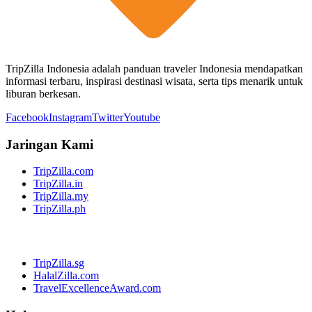
TripZilla Indonesia adalah panduan traveler Indonesia mendapatkan
informasi terbaru, inspirasi destinasi wisata, serta tips menarik untuk
liburan berkesan.
Facebook
Instagram
Twitter
Youtube
Jaringan Kami
TripZilla.com
TripZilla.in
TripZilla.my
TripZilla.ph
TripZilla.sg
HalalZilla.com
TravelExcellenceAward.com