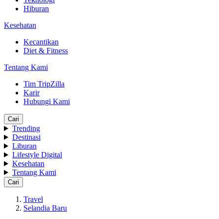
Hiburan
Kesehatan
Kecantikan
Diet & Fitness
Tentang Kami
Tim TripZilla
Karir
Hubungi Kami
Cari
Trending
Destinasi
Liburan
Lifestyle Digital
Kesehatan
Tentang Kami
Cari
Travel
Selandia Baru