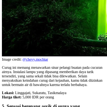
Image credit:
@chevy.mochtar
Curug ini memang menawarkan sinar pelangi buatan pada cucuran
airnya. Instalasi lampu yang dipasang memberikan daya tarik
tersendiri, yang sama sekali tidak bisa dilewatkan. Selain
menyaksikan keindahan curug dari kejauhan, kamu tidak diizinkan
untuk bermain air di bawahnya karena terlalu berbahaya.
Lokasi:
Linggajati, Sukaratu, Tasikmalaya
Harga tiket:
5,000 IDR per orang
5. Sensasi berenang asyik di surga yang