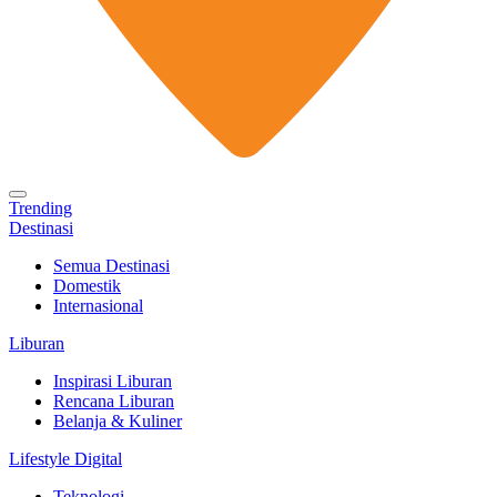
Trending
Destinasi
Semua Destinasi
Domestik
Internasional
Liburan
Inspirasi Liburan
Rencana Liburan
Belanja & Kuliner
Lifestyle Digital
Teknologi