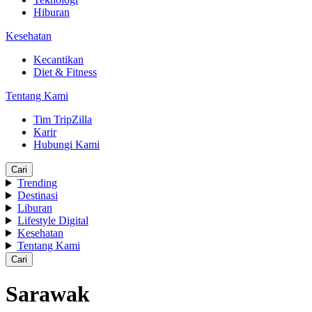
Hiburan
Kesehatan
Kecantikan
Diet & Fitness
Tentang Kami
Tim TripZilla
Karir
Hubungi Kami
Cari
Trending
Destinasi
Liburan
Lifestyle Digital
Kesehatan
Tentang Kami
Cari
Sarawak