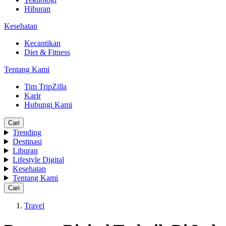
Hiburan
Kesehatan
Kecantikan
Diet & Fitness
Tentang Kami
Tim TripZilla
Karir
Hubungi Kami
Cari
Trending
Destinasi
Liburan
Lifestyle Digital
Kesehatan
Tentang Kami
Cari
Travel