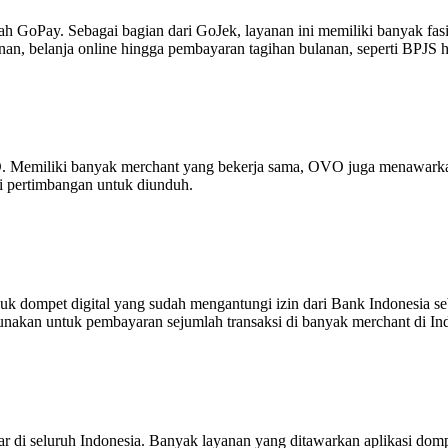
dalah GoPay. Sebagai bagian dari GoJek, layanan ini memiliki banyak fa
n, belanja online hingga pembayaran tagihan bulanan, seperti BPJS hi
 OVO. Memiliki banyak merchant yang bekerja sama, OVO juga menawa
adi pertimbangan untuk diunduh.
uk dompet digital yang sudah mengantungi izin dari Bank Indonesia
unakan untuk pembayaran sejumlah transaksi di banyak merchant di In
r di seluruh Indonesia. Banyak layanan yang ditawarkan aplikasi dompet 