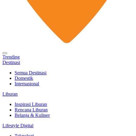
Trending
Destinasi
Semua Destinasi
Domestik
Internasional
Liburan
Inspirasi Liburan
Rencana Liburan
Belanja & Kuliner
Lifestyle Digital
Teknologi