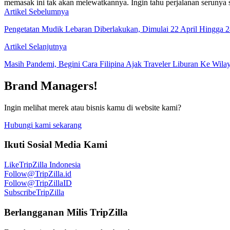
memasak ini tak akan melewatkannya. Ingin tahu perjalanan serunya s
Artikel Sebelumnya
Pengetatan Mudik Lebaran Diberlakukan, Dimulai 22 April Hingga 
Artikel Selanjutnya
Masih Pandemi, Begini Cara Filipina Ajak Traveler Liburan Ke Wila
Brand Managers!
Ingin melihat merek atau bisnis kamu di website kami?
Hubungi kami sekarang
Ikuti Sosial Media Kami
Like
TripZilla Indonesia
Follow
@TripZilla.id
Follow
@TripZillaID
Subscribe
TripZilla
Berlangganan Milis TripZilla